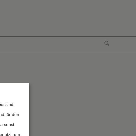
ei sind
nd für den
da sonst
genutzt, um