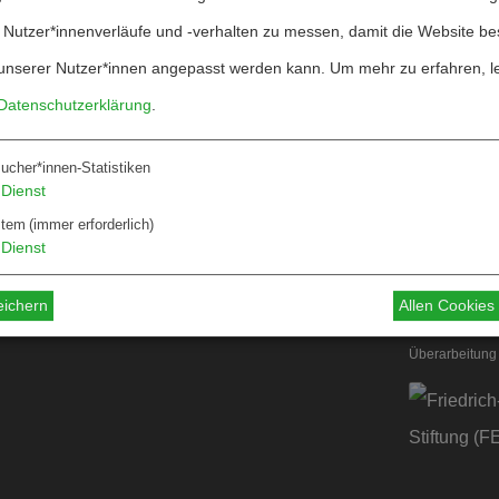
 Nutzer*innenverläufe und -verhalten zu messen, damit die Website be
unserer Nutzer*innen angepasst werden kann.
Um mehr zu erfahren, l
Datenschutzerklärung
.
ucher*innen-Statistiken
Über W&F
Dienst
ten
Information
stem
(immer erforderlich)
Dienst
 für Autor*innen
 für Dossiers
eichern
Allen Cookie
Überarbeitung 