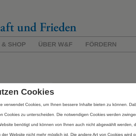
 & SHOP
ÜBER W&F
FÖRDERN
L
ichworte/Kategorien
utzen Cookies
e verwendet Cookies, um Ihnen bessere Inhalte bieten zu können. Dab
Kategorien
on Cookies zu unterscheiden. Die notwendigen Cookies werden zwinge
Website benötigt und können von Ihnen auch nicht abgewählt werden, 
 der Website nicht mehr möglich ist. Die andere Art von Cookies wird 