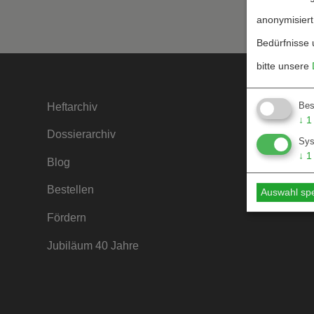
anonymisiert
Bedürfnisse 
bitte unsere
Bes
Heftarchiv
Kontakt
↓
1
Dossierarchiv
Mediada
Sy
↓
1
Blog
Hinweise
Bestellen
Hinweise
Auswahl sp
Fördern
Jubiläum 40 Jahre