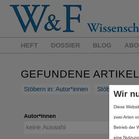
HEFT
DOSSIER
BLOG
ABO
GEFUNDENE ARTIKE
Stöbern in: Autor*innen
Stöbern in: St
Wir n
Diese Websit
Autor*innen
zwei Arten v
Betrieb der 
eine Nutzung