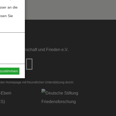
sser an die
esen Sie
sstelle Wissenschaft und Frieden e.V.
s zustimmen
der Homepage mit freundlicher Unterstützung durch: