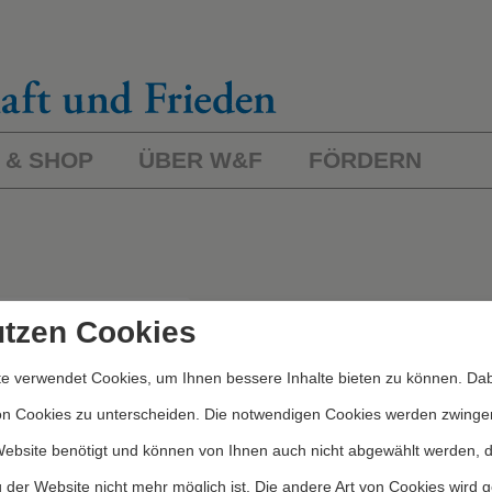
 & SHOP
ÜBER W&F
FÖRDERN
L
ichworte/Kategorien
utzen Cookies
e verwendet Cookies, um Ihnen bessere Inhalte bieten zu können. Dab
Kategorien
on Cookies zu unterscheiden. Die notwendigen Cookies werden zwinge
Website benötigt und können von Ihnen auch nicht abgewählt werden, 
 der Website nicht mehr möglich ist. Die andere Art von Cookies wird 