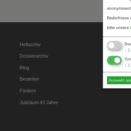
anonymisiert
Bedürfnisse 
bitte unsere
Bes
Heftarchiv
Kontakt
↓
1
Dossierarchiv
Mediada
Sy
↓
1
Blog
Hinweise
Bestellen
Hinweise
Auswahl sp
Fördern
Jubiläum 40 Jahre