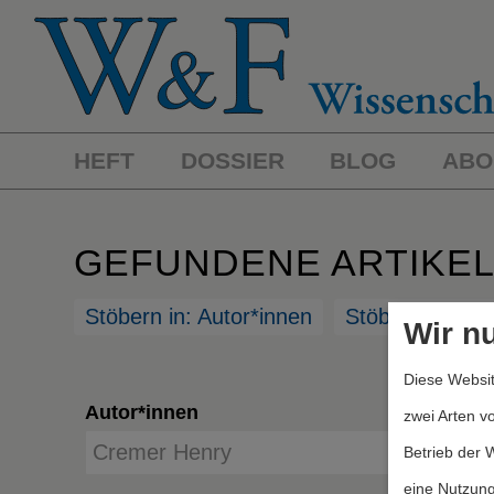
HEFT
DOSSIER
BLOG
ABO
GEFUNDENE ARTIKE
Stöbern in: Autor*innen
Stöbern in: St
Wir n
Diese Websit
Autor*innen
zwei Arten v
Betrieb der 
eine Nutzung