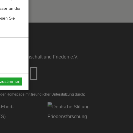
sser an die
esen Sie
sstelle Wissenschaft und Frieden e.V.
s zustimmen
der Homepage mit freundlicher Unterstützung durch: