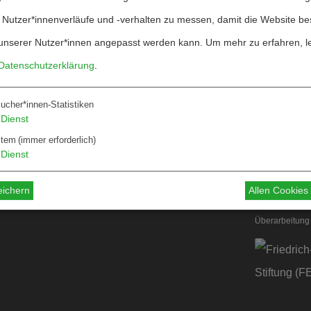
 Nutzer*innenverläufe und -verhalten zu messen, damit die Website be
unserer Nutzer*innen angepasst werden kann.
Um mehr zu erfahren, l
Datenschutzerklärung
.
ucher*innen-Statistiken
Über W&F
Dienst
ten
Information
stem
(immer erforderlich)
Dienst
 für Autor*innen
 für Dossiers
eichern
Allen Cookie
Überarbeitung 