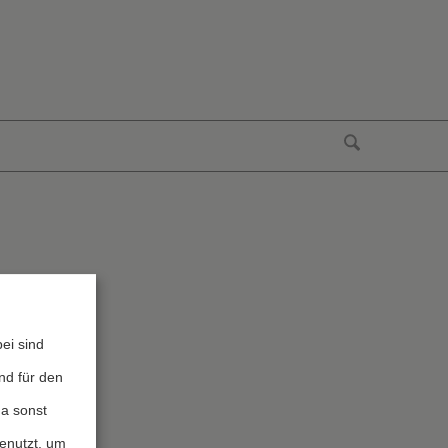
ei sind
nd für den
da sonst
genutzt, um