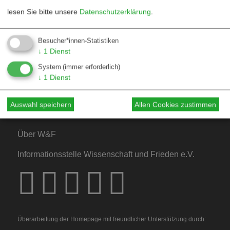
lesen Sie bitte unsere
Datenschutzerklärung
.
Kontakt
Besucher*innen-Statistiken
↓
1
Dienst
Mediadaten
System
(immer erforderlich)
Hinweise für Autor*innen
↓
1
Dienst
Hinweise für Dossiers
Auswahl speichern
Allen Cookies zustimmen
Über W&F
Informationsstelle Wissenschaft und Frieden e.V.
Überarbeitung der Homepage mit freundlicher Unterstützung durch: