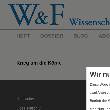
HEFT
DOSSIER
BLOG
ABO
Krieg um die Köpfe
Wir n
Diese Websit
zwei Arten v
Heftarchiv
Kontakt
Betrieb der 
Dossierarchiv
Mediada
eine Nutzung