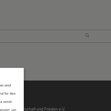
ei sind
nd für den
da sonst
sstelle Wissenschaft und Frieden e.V.
genutzt, um