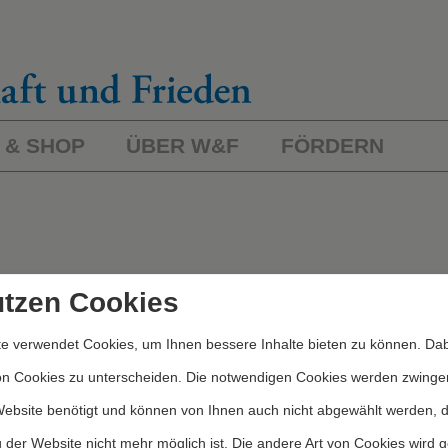
 & SHOP
ÜBER W&F
FÖRDERN
utzen Cookies
e verwendet Cookies, um Ihnen bessere Inhalte bieten zu können. Dab
on Cookies zu unterscheiden. Die notwendigen Cookies werden zwinge
Über W&F
Website benötigt und können von Ihnen auch nicht abgewählt werden, 
ten
Information
 der Website nicht mehr möglich ist. Die andere Art von Cookies wird 