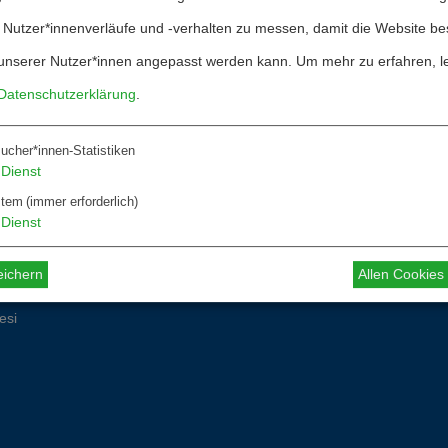
 Nutzer*innenverläufe und -verhalten zu messen, damit die Website be
 für Autor*innen
unserer Nutzer*innen angepasst werden kann.
Um mehr zu erfahren, l
 für Dossiers
Datenschutzerklärung
.
Überarbeitung 
ucher*innen-Statistiken
Dienst
stem
(immer erforderlich)
Dienst
eichern
Allen Cookie
esi