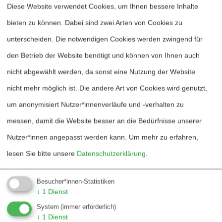
Blog
Diese Website verwendet Cookies, um Ihnen bessere Inhalte
Bestellen
bieten zu können. Dabei sind zwei Arten von Cookies zu
unterscheiden. Die notwendigen Cookies werden zwingend für
Fördern
den Betrieb der Website benötigt und können von Ihnen auch
Jubiläum 40 Jahre
nicht abgewählt werden, da sonst eine Nutzung der Website
nicht mehr möglich ist. Die andere Art von Cookies wird genutzt,
Kontakt
um anonymisiert Nutzer*innenverläufe und -verhalten zu
Mediadaten
messen, damit die Website besser an die Bedürfnisse unserer
Hinweise für Autor*innen
Nutzer*innen angepasst werden kann.
Um mehr zu erfahren,
lesen Sie bitte unsere
Datenschutzerklärung
.
Hinweise für Dossiers
Besucher*innen-Statistiken
Über W&F
↓
1
Dienst
System
(immer erforderlich)
Informationsstelle Wissenschaft und Frieden e.V.
↓
1
Dienst