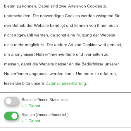
bieten zu können. Dabei sind zwei Arten von Cookies zu
Fördern
unterscheiden. Die notwendigen Cookies werden zwingend für
Jubiläum 40 Jahre
den Betrieb der Website benötigt und können von Ihnen auch
nicht abgewählt werden, da sonst eine Nutzung der Website
Kontakt
nicht mehr möglich ist. Die andere Art von Cookies wird genutzt,
Mediadaten
um anonymisiert Nutzer*innenverläufe und -verhalten zu
messen, damit die Website besser an die Bedürfnisse unserer
Hinweise für Autor*innen
Nutzer*innen angepasst werden kann.
Um mehr zu erfahren,
Hinweise für Dossiers
lesen Sie bitte unsere
Datenschutzerklärung
.
Über W&F
Besucher*innen-Statistiken
↓
1
Dienst
Informationsstelle Wissenschaft und Frieden e.V.
System
(immer erforderlich)
↓
1
Dienst