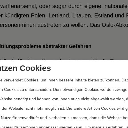
waffenarsenal, oder sogar durch eigene, nationale
r kündigten Polen, Lettland, Litauen, Estland und
personenminen austreten zu wollen. Das Oslo-Abko
ttlungsprobleme abstrakter Gefahren
Gründe für diese Herausforderungen für die Errun
utzen Cookies
die auf ihnen aufbauenden Kampagnen sind divers.
nome Waffensysteme bereits schwierig, das zu ächt
e verwendet Cookies, um Ihnen bessere Inhalte bieten zu können. Dab
eutige Unvereinbarkeit mit dem humanitären Völke
on Cookies zu unterscheiden. Die notwendigen Cookies werden zwinge
 präventiven Verbots sinkt zudem die Dringlichkeit 
Website benötigt und können von Ihnen auch nicht abgewählt werden, 
rksamkeit, die Gefahr erscheint zu abstrakt und z
 der Website nicht mehr möglich ist. Die andere Art von Cookies wird 
gne nicht, eine einfache und klare Botschaft zu ve
 Nutzer*innenverläufe und -verhalten zu messen, damit die Website be
htet werden müssen (Rosert und Sauer 2010, S. 7,
unserer Nutzer*innen angepasst werden kann.
Um mehr zu erfahren, l