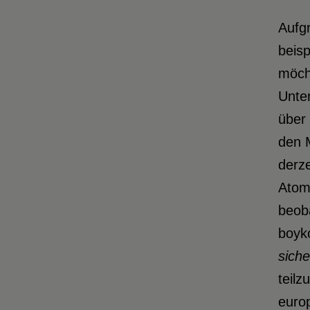
Aufgr
beisp
möcht
Unte
über
den M
derze
Atom
beoba
boyko
siche
teil
europ