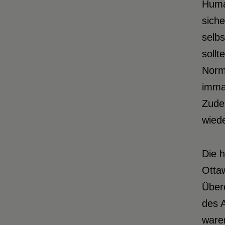
Human
siche
selbs
sollt
Norm
imman
Zude
wied
D
ie 
Ottaw
Über
des A
waren