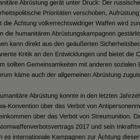
itäre Abrüstung gerät unter Druck: Der russische 
rheitspolitische Prioritäten verschoben, Aufrüstun
t die Ächtung völkerrechtswidriger Waffen wird zu
en die humanitären Abrüstungskampagnen gestärkt 
en kann direkt aus den geäußerten Sicherheitsbed
ente Kritik an den Entwicklungen und bietet die C
m sollten Gemeinsamkeiten mit anderen sozialen
erum käme auch der allgemeinen Abrüstung zugut
humanitäre Abrüstung konnte in den letzten Jahrzeh
a-Konvention über das Verbot von Antipersonenmin
einkommen über das Verbot von Streumunition. Das 
tomwaffenverbotsvertrags 2017 und sein Inkrafttre
 es internationale Kampagnen zur Ächtung dieser 