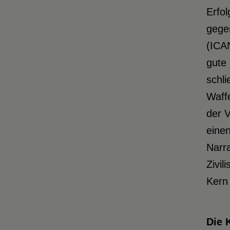
Erfol
gege
(ICA
gute 
schli
Waffe
der V
eine
Narra
Zivil
Kern 
Die 