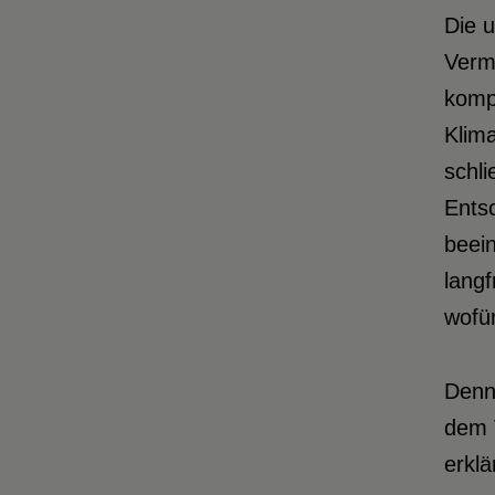
Die 
Vermi
kompl
Klima
schli
Ents
beein
langf
wofür
Denn
dem V
erklä