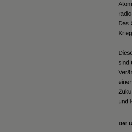
Atomw
radio
Das G
Krieg
Diese
sind 
Verän
einen
Zukun
und 
Der U