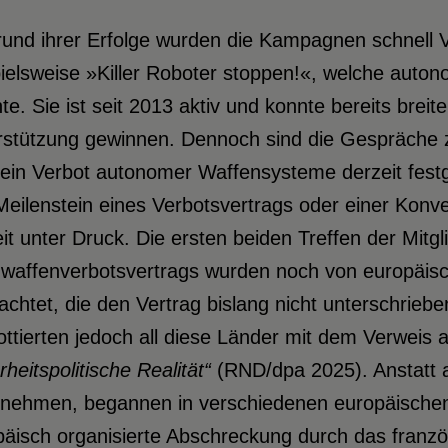
und ihrer Erfolge wurden die Kampagnen schnell Vorb
ielsweise »Killer Roboter stoppen!«, welche auto
e. Sie ist seit 2013 aktiv und konnte bereits breite 
rstützung gewinnen. Dennoch sind die Gespräche 
 ein Verbot autonomer Waffensysteme derzeit fes
eilenstein eines Verbotsvertrags oder einer Konve
it unter Druck. Die ersten beiden Treffen der Mitg
waffenverbotsvertrags wurden noch von europäis
chtet, die den Vertrag bislang nicht unterschrieb
ttierten jedoch all diese Länder mit dem Verweis 
rheitspolitische Realität“
(RND/dpa 2025). Anstatt 
zunehmen, begannen in verschiedenen europäischen
äisch organisierte Abschreckung durch das franzö