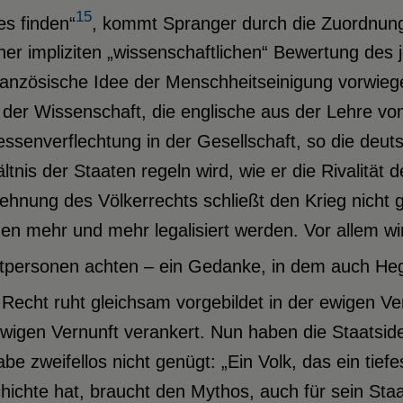
15
es finden“
, kommt Spranger durch die Zuordnung 
ner impliziten „wissenschaftlichen“ Bewertung des 
französische Idee der Menschheitseinigung vorwie
 der Wissenschaft, die englische aus der Lehre vo
essenverflechtung in der Gesellschaft, so die de
ltnis der Staaten regeln wird, wie er die Rivalität
hnung des Völkerrechts schließt den Krieg nicht 
en mehr und mehr legalisiert werden. Vor allem w
atpersonen achten – ein Gedanke, in dem auch Heg
Recht ruht gleichsam vorgebildet in der ewigen Ver
wigen Vernunft verankert. Nun haben die Staatside
be zweifellos nicht genügt: „Ein Volk, das ein tief
ichte hat, braucht den Mythos, auch für sein Sta