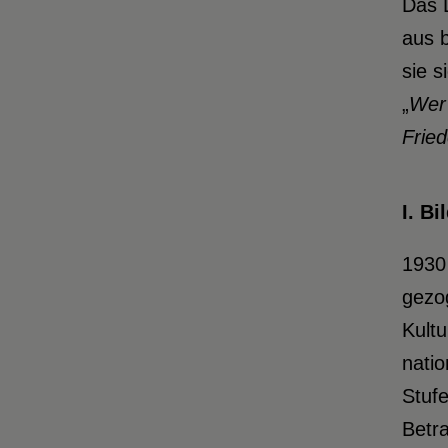
Das L
aus 
sie s
„
Wer
Fried
I. B
1930
gezo
Kultu
natio
Stuf
Betr