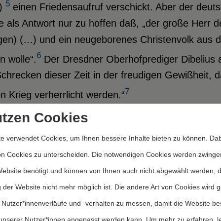
5
)
einen Friedensaufruf verschickt. Aber der deut
 als Antwort nur zu hoffen daß, „der große Herr d
ngen) (…) und ein neugeborenes Christenvolk aus 
6
n wolle“.
Der Dresdner Oberhofprediger Dibelius a
Schrecken dieser Zeit in der freudigen Gewißheit
7
n Krieg verherrlicht werden.“
utzen Cookies
auch vom Rassenhochmut getragene berühmte Aufru
e verwendet Cookies, um Ihnen bessere Inhalte bieten zu können. Dab
 die Unterschrift der berühmtesten Wissenschaftle
on Cookies zu unterscheiden. Die notwendigen Cookies werden zwinge
chen Militarismus wäre die deutsche Kultur längst
Website benötigt und können von Ihnen auch nicht abgewählt werden, 
ändnis hat die deutsche Universität als Institution
 der Website nicht mehr möglich ist. Die andere Art von Cookies wird 
ung mitzuverantworten. 3016 Hochschullehrer der 
 Nutzer*innenverläufe und -verhalten zu messen, damit die Website be
emien des Deutschen Reiches haben eine Erklärun
unserer Nutzer*innen angepasst werden kann.
Um mehr zu erfahren, l