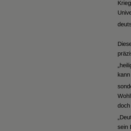
Krieg
Unive
deuts
Diese
präz
„heil
kann
sonde
Wohlf
doch 
„Deu
sein 