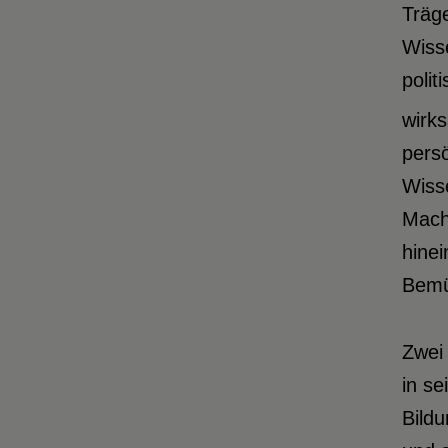
Träge
Wisse
polit
wirk
pers
Wisse
Macht
hinei
Bemü
Zwei 
in se
Bild