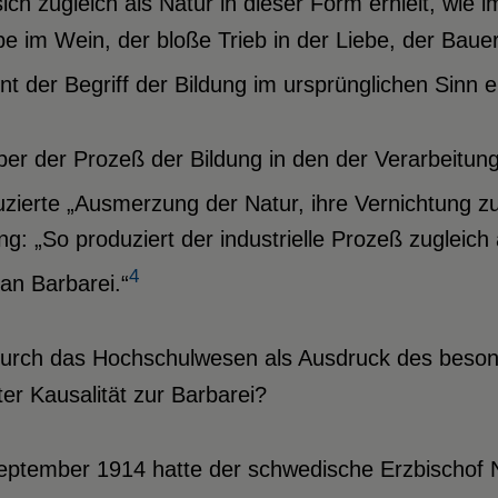
ich zugleich als Natur in dieser Form erhielt, wie
e im Wein, der bloße Trieb in der Liebe, der Baue
nt der Begriff der Bildung im ursprünglichen Sinn erf
er der Prozeß der Bildung in den der Verarbeitun
zierte „Ausmerzung der Natur, ihre Vernichtung z
ng: „So produziert der industrielle Prozeß zugleic
4
an Barbarei.“
durch das Hochschulwesen als Ausdruck des besonde
ter Kausalität zur Barbarei?
eptember 1914 hatte der schwedische Erzbischof 