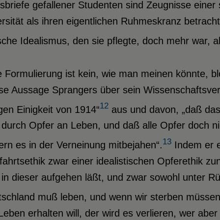
sbriefe gefallener Studenten sind Zeugnisse einer 
rsität als ihren eigentlichen Ruhmeskranz betracht
che Idealismus, den sie pflegte, doch mehr war, a
 Formulierung ist kein, wie man meinen könnte, bl
ise Aussage Sprangers über sein Wissenschaftsver
12
igen Einigkeit von 1914“
aus und davon, „daß das
 durch Opfer an Leben, und daß alle Opfer doch n
13
rn es in der Verneinung mitbejahen“.
Indem er ei
ahrtsethik zwar einer idealistischen Opferethik zun
in dieser aufgehen läßt, und zwar sowohl unter Rü
tschland muß leben, und wenn wir sterben müssen
Leben erhalten will, der wird es verlieren, wer aber