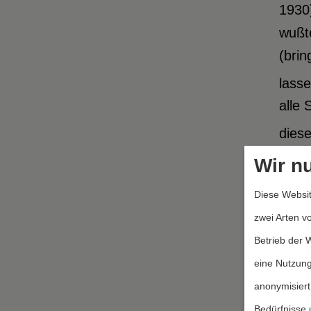
1930
wußte
(bri
lasse
alle 
diese
Wir n
Der 
Diese Websit
trägt
zwei Arten v
deuts
Betrieb der 
Verst
eine Nutzung
Führ
anonymisiert
Akad
Bedürfnisse 