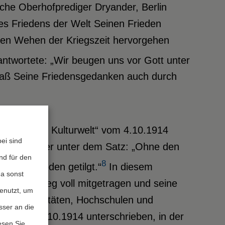
sche Oberhofprediger Dryander, Berlin
es Friedens der Welt Seinen Frieden
den Wehen der Kriegszeit hervorgehen
ntwortete: „Wir beugen uns vor Gott unter
, daß Seine Friedensgedanken auch durch
f „An die Kulturwelt“ vom 4.10.1914
ei sind
r und Dichter unter dem Satz: „Ohne den
nd für den
8
 vom Erdboden getilgt.“
In diesem
da sonst
 den Weltkrieg voll mitgetragen und seine
genutzt, um
53 Universitäten, Hochschulen und
sser an die
g vom 16.10.1914 unterschrieben, in der
esen Sie