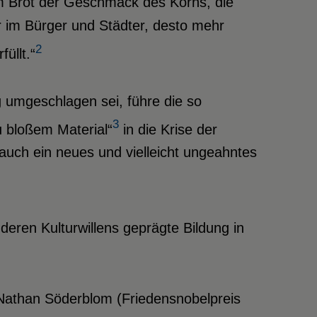
 im Brot der Geschmack des Korns, die
r im Bürger und Städter, desto mehr
2
üllt.“
g umgeschlagen sei, führe die so
3
u bloßem Material“
in die Krise der
h auch ein neues und vielleicht ungeahntes
ren Kulturwillens geprägte Bildung in
Nathan Söderblom (Friedensnobelpreis