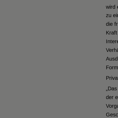
wird 
zu ei
die 
Kraft
Inter
Verhä
Ausde
Form
Priv
„Das 
der e
Vorga
Gesch