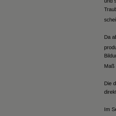
und s
Traub
schei
Da ab
produ
Bildu
Maß 
Die 
direk
Im S