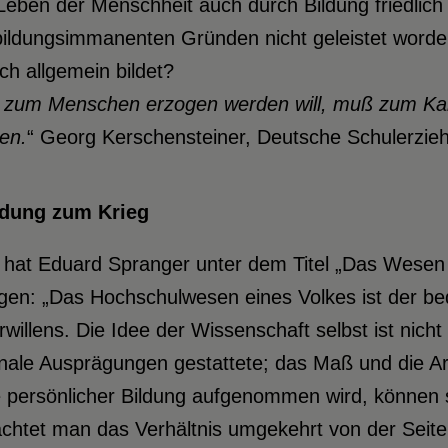
eben der Menschheit auch durch Bildung friedlich 
bildungsimmanenten Gründen nicht geleistet worde
ich allgemein bildet?
 zum Menschen erzogen werden will, muß zum Ka
en.
“ Georg Kerschensteiner, Deutsche Schulerzieh
ildung zum Krieg
 hat Eduard Spranger unter dem Titel „Das Wesen 
gen: „Das Hochschulwesen eines Volkes ist der b
rwillens. Die Idee der Wissenschaft selbst ist nich
nale Ausprägungen gestattete; das Maß und die Art
e persönlicher Bildung aufgenommen wird, können
achtet man das Verhältnis umgekehrt von der Seit