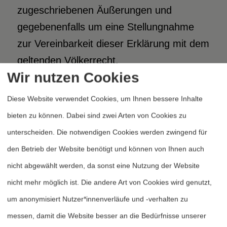
zugeschriebenen Äußerungen und
gegebenenfalls um eine Stellungnahme
zur Vereinbarkeit dieser Erklärung mit dem
geltenden Völkerrecht.
Wir nutzen Cookies
Wir wären Ihnen sehr dankbar, wenn Sie
Diese Website verwendet Cookies, um Ihnen bessere Inhalte
uns Gelegenheit zu einem persönlichen
bieten zu können. Dabei sind zwei Arten von Cookies zu
Gespräch geben könnten.
unterscheiden. Die notwendigen Cookies werden zwingend für
den Betrieb der Website benötigt und können von Ihnen auch
Mit vorzüglicher Hochachtung
nicht abgewählt werden, da sonst eine Nutzung der Website
nicht mehr möglich ist. Die andere Art von Cookies wird genutzt,
Otto Jäckel, Rechtsanwalt, Vorsitzender
um anonymisiert Nutzer*innenverläufe und -verhalten zu
Bernd Hahnfeld, Richter i.R., Vorstand Dr.
messen, damit die Website besser an die Bedürfnisse unserer