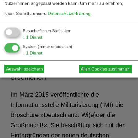
Peter Becker, Rechtsanwalt, Co-
Nutzer*innen angepasst werden kann.
Um mehr zu erfahren,
Vorsitzender
lesen Sie bitte unsere
Datenschutzerklärung
.
Besucher*innen-Statistiken
↓
1
Dienst
Deutschland: Wi(e)der
System
(immer erforderlich)
die Großmacht!
↓
1
Dienst
IMI-Broschüre zum Kongress
Auswahl speichern
Allen Cookies zustimmen
erschienen
Im März 2015 veröffentlichte die
Informationsstelle Militarisierung (IMI) die
Broschüre »Deutschland: Wi(e)der die
Großmacht!«. Sie beschäftigt sich mit den
Hintergründen der neuen deutschen