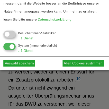
BWÜ immer noch Instrumente zur
messen, damit die Website besser an die Bedürfnisse unserer
Überprüfung der Vertragstreue – eine
Nutzer*innen angepasst werden kann.
Um mehr zu erfahren,
wiederkehrend frustrierende Situation!
lesen Sie bitte unsere
Datenschutzerklärung
.
Besucher*innen-Statistiken
Welche aktuellen Ansätze zur
↓
1
Dienst
Verbesserung des BWÜ gibt es?
System
(immer erforderlich)
↓
1
Dienst
Im Jahr 2014 begann die Delegation der
Russischen Föderation für den Vorschlag
Auswahl speichern
Allen Cookies zustimmen
zu werben, wieder an einem Entwurf für
10
ein Zusatzprotokoll zu arbeiten.
Darunter ist nicht zwingend ein
ausgefeilter Überprüfungsmechanismus
für das BWÜ zu verstehen, weil dieser