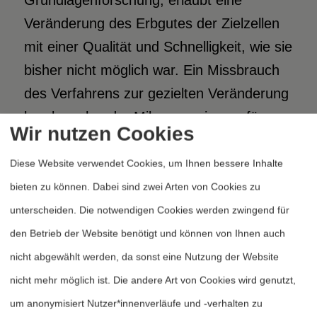
Grundlagenforschung, erlaubt eine
Veränderung des Erbgutes der Zielzellen
mit einer Qualität und Schnelligkeit, wie sie
bisher nicht möglich war. Ein Missbrauch
des Verfahrens zur gezielten Veränderung
krankmachender Mikroorganismen für
Wir nutzen Cookies
nicht-friedliche Zwecke ist denkbar.
Ähnlich wie in den späten 1960er/frühen
Diese Website verwendet Cookies, um Ihnen bessere Inhalte
1970er Jahren, als die Gentechnik aufkam
bieten zu können. Dabei sind zwei Arten von Cookies zu
und gleichzeitig das
unterscheiden. Die notwendigen Cookies werden zwingend für
Biowaffenübereinkommen verhandelt
den Betrieb der Website benötigt und können von Ihnen auch
wurde, steht offenbar wieder der Eintritt in
nicht abgewählt werden, da sonst eine Nutzung der Website
eine neue Phase der Nutzung von
nicht mehr möglich ist. Die andere Art von Cookies wird genutzt,
Biotechnologie bevor. Dabei fehlen dem
um anonymisiert Nutzer*innenverläufe und -verhalten zu