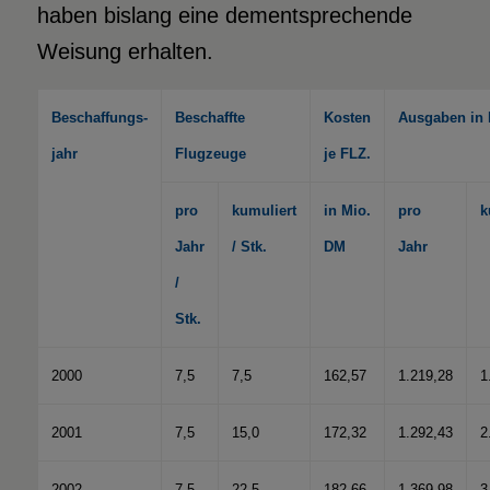
haben bislang eine dementsprechende
Weisung erhalten.
Beschaffungs-
Beschaffte
Kosten
Ausgaben in 
jahr
Flugzeuge
je FLZ.
pro
kumuliert
in Mio.
pro
k
Jahr
/ Stk.
DM
Jahr
/
Stk.
2000
7,5
7,5
162,57
1.219,28
1
2001
7,5
15,0
172,32
1.292,43
2
2002
7,5
22,5
182,66
1.369,98
3