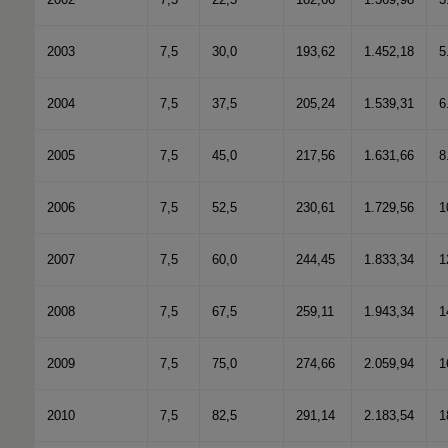
2003
7,5
30,0
193,62
1.452,18
5
2004
7,5
37,5
205,24
1.539,31
6
2005
7,5
45,0
217,56
1.631,66
8
2006
7,5
52,5
230,61
1.729,56
1
2007
7,5
60,0
244,45
1.833,34
1
2008
7,5
67,5
259,11
1.943,34
1
2009
7,5
75,0
274,66
2.059,94
1
2010
7,5
82,5
291,14
2.183,54
1