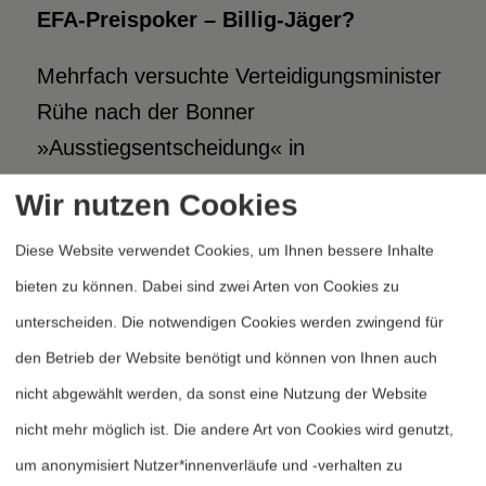
EFA-Preispoker – Billig-Jäger?
Mehrfach versuchte Verteidigungsminister
Rühe nach der Bonner
»Ausstiegsentscheidung« in
Verhandlungen mit der Luft- und
Wir nutzen Cookies
Raumfahrtindustrie den Preis für ein
Diese Website verwendet Cookies, um Ihnen bessere Inhalte
neues Jagdflugzeug zu drücken. Als
bieten zu können. Dabei sind zwei Arten von Cookies zu
Kostenobergrenze hatte er sich 90 Mio.
unterscheiden. Die notwendigen Cookies werden zwingend für
12
DM pro Flugzeug vorgenommen.
den Betrieb der Website benötigt und können von Ihnen auch
nicht abgewählt werden, da sonst eine Nutzung der Website
Am 22. Oktober wurde Rühe plötzlich vom
nicht mehr möglich ist. Die andere Art von Cookies wird genutzt,
DASA-Vorstandsvorsitzenden Schrempp
um anonymisiert Nutzer*innenverläufe und -verhalten zu
ein sogenanntes Basismodell (Jäger-Light)