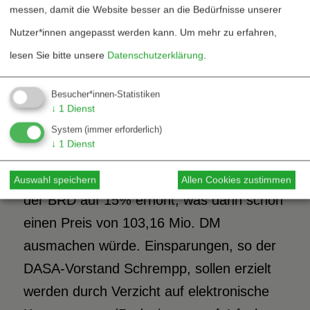
messen, damit die Website besser an die Bedürfnisse unserer
für 89,7 Mio. DM pro Stück
Nutzer*innen angepasst werden kann.
Um mehr zu erfahren,
(Systemkosten) angeboten. Dieses
lesen Sie bitte unsere
Datenschutzerklärung
.
Angebot erwies sich allerdings mal wieder
als Mogelpackung, beinhaltete es doch
Besucher*innen-Statistiken
keine Mehrwertsteuer. Was so einen Preis
↓
1
Dienst
System
(immer erforderlich)
für das »Basismodell« von 102,26 Mio.
↓
1
Dienst
DM incl. 14% Mehrwertsteuer bedeuten
würde. In 1993 wird die Mehrwertsteuer in
Auswahl speichern
Allen Cookies zustimmen
der BRD auf 15% erhöht, was dann schon
einen Preis von 103,16 Mio. DM
ausmachen würde. Einsparungen, so der
DASA-Vorstand Schrempp, sollen erzielt
werden durch Verzicht auf elektronische