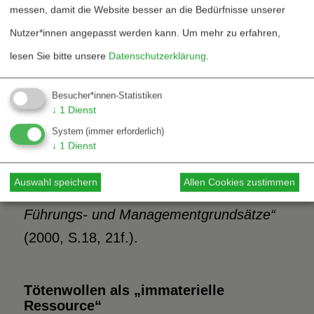
da meist mehr als ökonomische Anreize.
messen, damit die Website besser an die Bedürfnisse unserer
Es ist das ganze Selbst des Menschen,
Nutzer*innen angepasst werden kann.
Um mehr zu erfahren,
das gefordert wird… Sicher können
lesen Sie bitte unsere
Datenschutzerklärung
.
Militärorganisationen noch manches vom
Besucher*innen-Statistiken
Management privatwirtschaftlicher
↓
1
Dienst
Organisationen lernen. Das Umgekehrte
System
(immer erforderlich)
gilt aber genauso, und wenn es zutrifft,
↓
1
Dienst
dass der globale Wettbewerb schärfer
Auswahl speichern
Allen Cookies zustimmen
wird, dann konvergieren auch manche
Führungs- und Managementgrundsätze“
(2000, S.18, 21f.).
Tötenwollen als „immaterielle
Ressource“