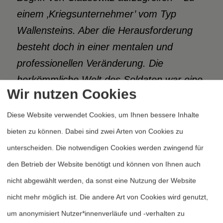
einem ‚Kriegsunternehmer’ vom Typ
Wallensteins. Aber die Herausforderung
besteht doch in einer mentalen und
professionellen Veränderung. Die
herkömmliche Welt des Soldaten war eine
Wir nutzen Cookies
andere Welt als die des Kaufmanns und
Unternehmers. Diese beiden Welten
Diese Website verwendet Cookies, um Ihnen bessere Inhalte
werden nun stärker zusammen geführt
bieten zu können. Dabei sind zwei Arten von Cookies zu
werden… Die Führungs- und
unterscheiden. Die notwendigen Cookies werden zwingend für
Managementgrundsätze von
den Betrieb der Website benötigt und können von Ihnen auch
Militärorganisationen sind auf die extreme
nicht abgewählt werden, da sonst eine Nutzung der Website
Form eines Wettbewerbs hin entwickelt.
nicht mehr möglich ist. Die andere Art von Cookies wird genutzt,
Menschliche Werte und Tugenden zählen
um anonymisiert Nutzer*innenverläufe und -verhalten zu