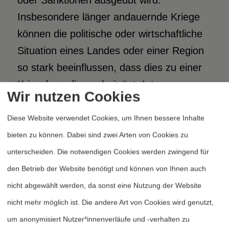
oder Sanktionen ausgeübt wird.
Insbesondere länger andauernde Kriege
können die politische oder wirtschaftliche
Situation eines Landes oder einer Region
so stark beeinflussen, dass dies zu einer
Kriegsbeendigung beiträgt. Interessen-
Wir nutzen Cookies
und Meinungsunterschiede innerhalb der
Kriegsparteien sind ein weiterer Faktor,
Diese Website verwendet Cookies, um Ihnen bessere Inhalte
wenn sie zu Spaltungen oder Wechseln an
bieten zu können. Dabei sind zwei Arten von Cookies zu
der Spitze führen. Prominent – aber
unterscheiden. Die notwendigen Cookies werden zwingend für
weniger häufig als Faktor anzutreffen –
den Betrieb der Website benötigt und können von Ihnen auch
sind Gefangennahmen oder der Tod von
nicht abgewählt werden, da sonst eine Nutzung der Website
Anführern, die eine Rebellengruppe
nicht mehr möglich ist. Die andere Art von Cookies wird genutzt,
entweder entscheidend schwächen oder
um anonymisiert Nutzer*innenverläufe und -verhalten zu