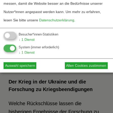
zu einem Kurswechsel bewegen können.
messen, damit die Website besser an die Bedürfnisse unserer
Es muss an dieser Stelle deutlich gemahnt
Nutzer*innen angepasst werden kann.
Um mehr zu erfahren,
werden, dass auch schon King (1997) in
lesen Sie bitte unsere
Datenschutzerklärung
.
seiner Studie für jeden der von ihm
Besucher*innen-Statistiken
herausgearbeiteten Faktoren betonte,
↓
1
Dienst
dass sie auch in die gegenteilige Richtung,
System
(immer erforderlich)
↓
1
Dienst
also konflikteskalierend und
kriegsverstetigend wirken können.
Auswahl speichern
Allen Cookies zustimmen
Der Krieg in der Ukraine und die
Forschung zu Kriegsbeendigungen
Welche Rückschlüsse lassen die
bisherigen Ergebnisse der Forschung zu