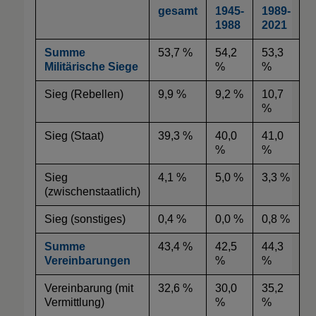
gesamt
1945-
1989-
1988
2021
Summe
53,7 %
54,2
53,3
Militärische
Siege
%
%
Sieg (Rebellen)
9,9 %
9,2 %
10,7
%
Sieg (Staat)
39,3 %
40,0
41,0
%
%
Sieg
4,1 %
5,0 %
3,3 %
(zwischenstaatlich)
Sieg (sonstiges)
0,4 %
0,0 %
0,8 %
Summe
43,4 %
42,5
44,3
Vereinbarungen
%
%
Vereinbarung (mit
32,6 %
30,0
35,2
Vermittlung)
%
%