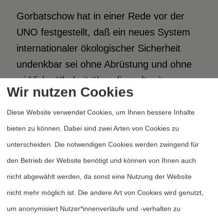
Gorbatschow hat in einer Rede vor der
UNO festgestellt, daß ein neues System
internationaler ökologischer Sicherheit
undenkbar sei ohne Abrüstung und ohne
wirkliche Klarheit über die weltweite
Wir nutzen Cookies
ökologische Bedrohung. Was für die
globalen Probleme gilt, ist für die
Diese Website verwendet Cookies, um Ihnen bessere Inhalte
Industrielandschaft Europa in besonderem
bieten zu können. Dabei sind zwei Arten von Cookies zu
Maße gültig. Wir können in Deutschland
unterscheiden. Die notwendigen Cookies werden zwingend für
schon jetzt die Umwelt-Schäden nicht
den Betrieb der Website benötigt und können von Ihnen auch
mehr bezahlen, die wir in den
nicht abgewählt werden, da sonst eine Nutzung der Website
vergangenen Jahrzehnten angerichtet
nicht mehr möglich ist. Die andere Art von Cookies wird genutzt,
haben. Und dabei kennen wir manche
um anonymisiert Nutzer*innenverläufe und -verhalten zu