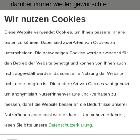
darüber immer wieder gewünschte
Zustände herstellen oder zu diesen
Wir nutzen Cookies
zurückkehren), v) den unerschütterlichen
Diese Website verwendet Cookies, um Ihnen bessere Inhalte
Fortschrittsglauben
(„Wir gewinnen unsere
bieten zu können. Dabei sind zwei Arten von Cookies zu
Zukunft zurück“
(S. 217)), vi) eine
unterscheiden. Die notwendigen Cookies werden zwingend für
(neo-)kolonialistische Perspektive auf Welt
den Betrieb der Website benötigt und können von Ihnen auch
(ökonomisch einfluss­reiche Staaten als
nicht abgewählt werden, da sonst eine Nutzung der Website
Subjekte, weite Teile des Globalen Südens
nicht mehr möglich ist. Die andere Art von Cookies wird genutzt,
als Objekte der Weltpolitik, trotz – seltsam
um anonymisiert Nutzer*innenverläufe und -verhalten zu
randständiger – Aufforderung
„erneut
messen, damit die Website besser an die Bedürfnisse unserer
indigen“
werden zu wollen (S. 198)) sowie
Nutzer*innen angepasst werden kann.
Um mehr zu erfahren,
bei aller Bereitschaft zur Reform der
lesen Sie bitte unsere
Datenschutzerklärung
.
schlimmsten Auswüchse des sog.
„Rentier-Kapitalismus“
(S. 194) schließlich