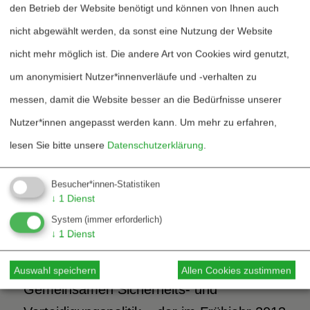
den Betrieb der Website benötigt und können von Ihnen auch
Bereitschaft unter Beweis stellen,
nicht abgewählt werden, da sonst eine Nutzung der Website
Kriegsschiffe in unsichere Regionen zu
nicht mehr möglich ist. Die andere Art von Cookies wird genutzt,
entsenden, um bestimmten Staaten zu
um anonymisiert Nutzer*innenverläufe und -verhalten zu
zeigen, dass illegitime
messen, damit die Website besser an die Bedürfnisse unserer
Souveränitätsansprüche im
Nutzer*innen angepasst werden kann.
Um mehr zu erfahren,
südchinesischen Meer von den Europäern
lesen Sie bitte unsere
Datenschutzerklärung
.
nicht anerkannt werden.“
(South China
Sea Monitor, August 2012)
Besucher*innen-Statistiken
↓
1
Dienst
Ähnlich ambitioniert heißt es im
System
(immer erforderlich)
↓
1
Dienst
Berichtsentwurf des Europäischen
Parlaments »über maritime Aspekte der
Auswahl speichern
Allen Cookies zustimmen
Gemeinsamen Sicherheits- und