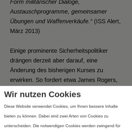
Form militärischer Dialoge,
Austauschprogramme, gemeinsamer
Übungen und Waffenverkäufe.“
(ISS Alert,
März 2013)
Einige prominente Sicherheitspolitiker
drängen derzeit aber darauf, eine
Änderung des bisherigen Kurses zu
erwirken. So fordert etwa James Rogers,
der vom ISS mit der Ausarbeitung des
Wir nutzen Cookies
Vorschlagskatalogs für den
Diese Website verwendet Cookies, um Ihnen bessere Inhalte
»Rüstungsgipfel« der EU-Staats- und
bieten zu können. Dabei sind zwei Arten von Cookies zu
Regierungschefs im Dezember 2013
unterscheiden. Die notwendigen Cookies werden zwingend für
beauftragt wurde:
„Europa könnte seine