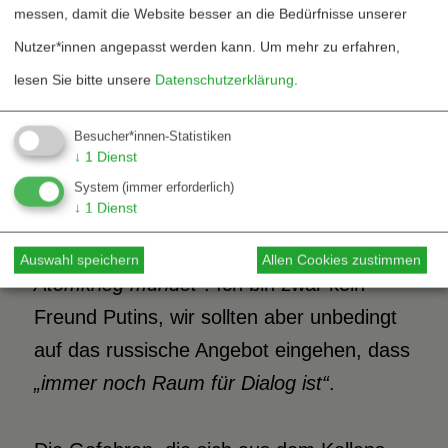
messen, damit die Website besser an die Bedürfnisse unserer
seiner Bemerkung, Trumps Rückzug vom
Nutzer*innen angepasst werden kann.
Um mehr zu erfahren,
INF-Vertrag sei nicht das Werk
„einer
lesen Sie bitte unsere
Datenschutzerklärung
.
Geistesgröße […] Mit dem
nötigen
politischen Willen könnten alle Probleme
Besucher*innen-Statistiken
mit der Einhaltung vorhandener
Verträge
↓
1
Dienst
gelöst werden“
und
„in einem »Krieg aller
System
(immer erforderlich)
↓
1
Dienst
gegen
alle« wird es keinen Gewinner
geben – vor allem dann, wenn
er in einen
Auswahl speichern
Allen Cookies zustimmen
Atomkrieg mündet“
. Ich bin zwar kein
Freund Putins, wir sollten aber unbedingt
auf das russische Angebot eingehen, dass
„immer noch Raum für Dialog ist“
.