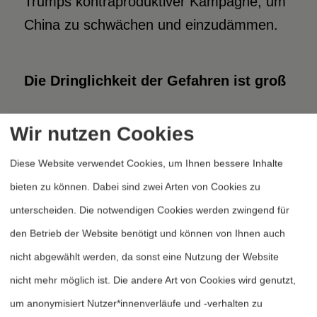
Trumps kontraproduktiver Kampagne, um
China zu schwächen und einzudämmen.
Die Dringlichkeit der Gefahren ist groß
Ich kann es nicht anders sagen:
Wir nutzen Cookies
Wahrscheinlich müssen wir bald
Diese Website verwendet Cookies, um Ihnen bessere Inhalte
Widerstand leisten gegen Pläne,
bieten zu können. Dabei sind zwei Arten von Cookies zu
landgestützte Marschflugkörper in Japan,
unterscheiden. Die notwendigen Cookies werden zwingend für
in Taiwan und – in der Zeit nach der
den Betrieb der Website benötigt und können von Ihnen auch
Präsidentschaft Duterte – auf den
nicht abgewählt werden, da sonst eine Nutzung der Website
Philippinen zu stationieren.
nicht mehr möglich ist. Die andere Art von Cookies wird genutzt,
um anonymisiert Nutzer*innenverläufe und -verhalten zu
Michail Gorbatschow hatte Recht mit