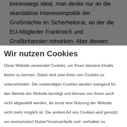
keineswegs ideal, man denke nur an die
skandalöse Interessenpolitik der
Großmächte im Sicherheitsrat, an der die
EU-Mitglieder Frankreich und
Großbritannien mitwirken. Aber diesem
Völkerrecht entgeht die EU ohnehin nicht:
Wir nutzen Cookies
Da die ESVP einstimmige Entscheidungen
Diese Website verwendet Cookies, um Ihnen bessere Inhalte
erfordert, ist eine EU-Mission ohne
bieten zu können. Dabei sind zwei Arten von Cookies zu
Mandat der UN undenkbar; es genügt,
unterscheiden. Die notwendigen Cookies werden zwingend für
dass ein einziges Mitgliedsland ein solches
den Betrieb der Website benötigt und können von Ihnen auch
Mandat fordert.
„Wir sind der
nicht abgewählt werden, da sonst eine Nutzung der Website
Weiterentwicklung des Völkerrechts
nicht mehr möglich ist. Die andere Art von Cookies wird genutzt,
verpflichtet“,
heißt es in der
um anonymisiert Nutzer*innenverläufe und -verhalten zu
Sicherheitsstrategie der EU. Das wäre