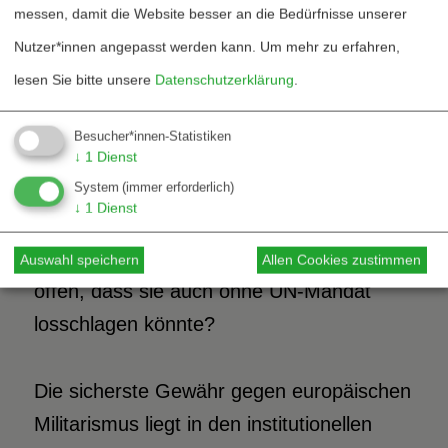
messen, damit die Website besser an die Bedürfnisse unserer
überzeugender, wenn man sich zu
Nutzer*innen angepasst werden kann.
Um mehr zu erfahren,
allererst an Geist und Buchstaben des
lesen Sie bitte unsere
Datenschutzerklärung
.
Völkerrechts halten würde. Nur eine EU,
die sich ohne Wenn und Aber der Autorität
Besucher*innen-Statistiken
des Sicherheitsrats unterstellt, kann die
↓
1
Dienst
System
(immer erforderlich)
Erweiterung und Reform dieses
↓
1
Dienst
wichtigsten UN-Organs fordern. Warum
also hält sich die EU das Hintertürchen
Auswahl speichern
Allen Cookies zustimmen
offen, dass sie auch ohne UN-Mandat
losschlagen könnte?
Die sicherste Gewähr gegen europäischen
Militarismus liegt in den institutionellen