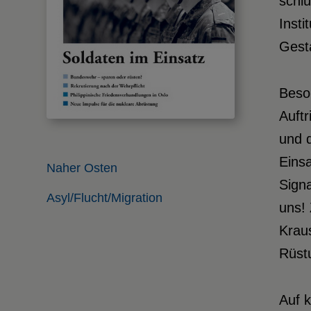
schlü
Insti
Gesta
Beson
Auftr
und 
Einsa
Naher Osten
Signa
Asyl/Flucht/Migration
uns! 
Krau
Rüst
Auf k