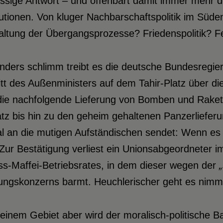
ssige Antwort – und offenbart damit immer mehr d
tutionen. Von kluger Nachbarschaftspolitik im Süde
ltung der Übergangsprozesse? Friedenspolitik? Fe
ders schlimm treibt es die deutsche Bundesregier
itt des Außenministers auf dem Tahir-Platz über d
die nachfolgende Lieferung von Bomben und Rakete
tz bis hin zu den geheim gehaltenen Panzerliefer
l an die mutigen Aufständischen sendet: Wenn es u
Zur Bestätigung verliest ein Unionsabgeordneter 
ss-Maffei-Betriebsrates, in dem dieser wegen der
ungskonzerns barmt. Heuchlerischer geht es nimm
einem Gebiet aber wird der moralisch-politische B