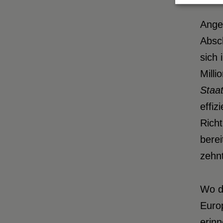
Anges
Absch
sich
Mill
Staa
effi
Rich
berei
zehnt
Wo di
Europ
erinn