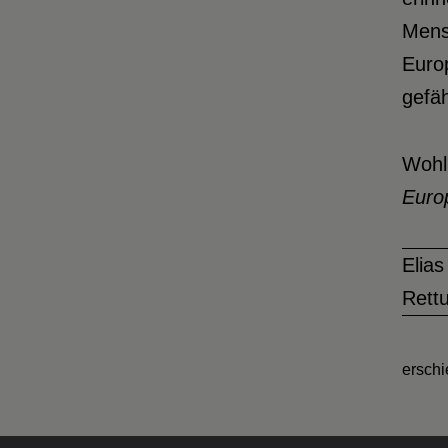
Mensc
Europ
gefä
Wohl 
Euro
Elias
Rettu
erschi