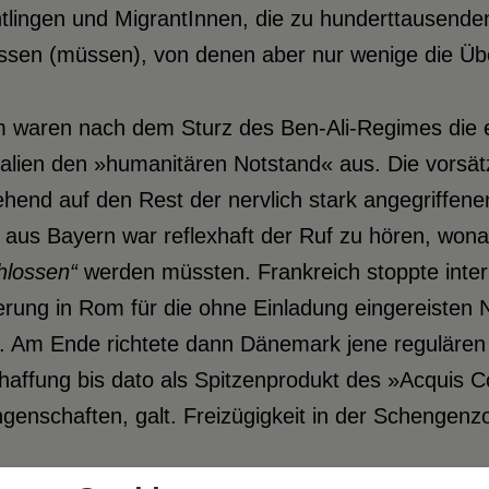
tlingen und MigrantInnen, die zu hunderttausende
assen (müssen), von denen aber nur wenige die Üb
 waren nach dem Sturz des Ben-Ali-Regimes die e
Italien den »humanitären Notstand« aus. Die vorsät
end auf den Rest der nervlich stark angegriffenen
 aus Bayern war reflexhaft der Ruf zu hören, won
hlossen“
werden müssten. Frankreich stoppte inte
rung in Rom für die ohne Einladung eingereisten N
. Am Ende richtete dann Dänemark jene regulären 
affung bis dato als Spitzenprodukt des »Acquis Co
genschaften, galt. Freizügigkeit in der Schengen