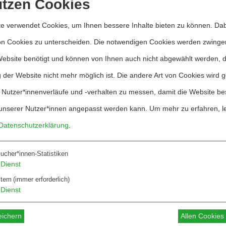
 geht es nicht nur um ein paar lieb gewonnene Re
utzen Cookies
te Union gibt ihre Identität als internationale Hü
e verwendet Cookies, um Ihnen bessere Inhalte bieten zu können. Dab
tlinge zunehmend als reines »Sicherheitsproblem«
on Cookies zu unterscheiden. Die notwendigen Cookies werden zwinge
Website benötigt und können von Ihnen auch nicht abgewählt werden, 
ahren Dramen spielen sich freilich ein paar tausen
 der Website nicht mehr möglich ist. Die andere Art von Cookies wird 
 Jahresbeginn unter den Augen europäischer Grenz
 Nutzer*innenverläufe und -verhalten zu messen, damit die Website be
its mehr als 1.800 Menschen bei dem Versuch, nac
unserer Nutzer*innen angepasst werden kann.
Um mehr zu erfahren, l
rstet; die Dunkelziffer dürfte weit höher liegen. 
Datenschutzerklärung
.
childern, wie große Schiffe (darunter auch solche
n vorüberfuhren, während unter den Verzweifelten
ucher*innen-Statistiken
Dienst
igen werden zum Tode auf See verurteilt, weil sic
stem
(immer erforderlich)
rt. In einzelnen Fällen, wie wir sie seit Jahren m
Dienst
zen« dokumentieren konnten, schoben Küstenwacht
und her, bis am Ende von über 80 Bootsinsassen n
eichern
Allen Cookie