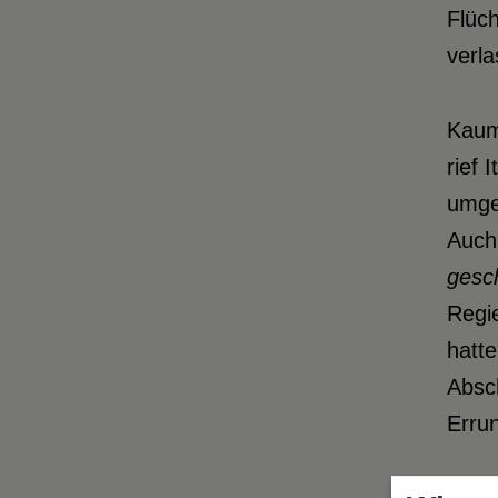
Flüch
verl
Kaum
rief 
umgeh
Auch
gesc
Regie
hatte
Absch
Errun