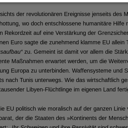
ichts der revolutionären Ereignisse jenseits des M
ottung, wo doch entschlossene humanitäre Hilfe n
 in Rekordzeit auf eine Verstärkung der Grenzsi
ionen Euro sagte die zunehmend klamme EU allein 
tsaufbau“
zu. Gemeint ist damit vor allem die Stä
ziente Maßnahmen erwartet werden, um die Weiterr
tung Europa zu unterbinden. Waffensysteme und S
ts nach Tunis unterwegs. Wie das wirtschaftlich g
ausender Libyen-Flüchtlinge im eigenen Land fertig
e EU politisch wie moralisch auf der ganzen Linie 
arat, der die Staaten des »Kontinents der Mensch
ert:
„Ihr Schweigen und ihre Passivität sind schwer