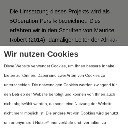
Die Umsetzung dieses Projekts wird als
»Operation Persil« bezeichnet. Dies
erfahren wir in den Schriften von Maurice
Robert (2014), damaliger Leiter der Afrika-
Abteilung des SDECE (Service de
Wir nutzen Cookies
Documentation Extérieure et de Contre-
Diese Website verwendet Cookies, um Ihnen bessere Inhalte
Espionnage). Diese Operation trug
bieten zu können. Dabei sind zwei Arten von Cookies zu
maßgeblich zur Schwächung der
unterscheiden. Die notwendigen Cookies werden zwingend für
guineischen Wirtschaft bei. Heute wird
den Betrieb der Website benötigt und können von Ihnen auch
Guinea missbräuchlich als Beispiel
nicht abgewählt werden, da sonst eine Nutzung der Website
angezeigt, um jeden anderen Staat
nicht mehr möglich ist. Die andere Art von Cookies wird genutzt,
abzuschrecken, der aus dem Franc-CFA-
um anonymisiert Nutzer*innenverläufe und -verhalten zu
System aussteigen möchte. Die