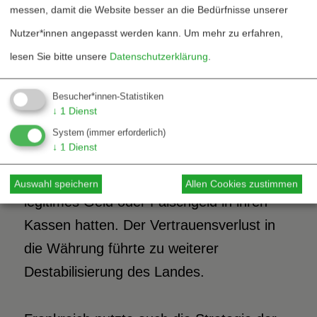
messen, damit die Website besser an die Bedürfnisse unserer
Einführung von Falschgeld im zweiten
Nutzer*innen angepasst werden kann.
Um mehr zu erfahren,
Schritt führte zu Inflation und zu einem
lesen Sie bitte unsere
Datenschutzerklärung
.
monetären Chaos auf dem Binnenmarkt
Guineas. Der Staat war nicht mehr in der
Besucher*innen-Statistiken
Lage, die Menge des Geldes im Land
↓
1
Dienst
sowie die Kapitalzuflüsse und -abflüsse zu
System
(immer erforderlich)
↓
1
Dienst
kontrollieren; die Unternehmen und die
Bevölkerung wussten nicht genau, ob sie
Auswahl speichern
Allen Cookies zustimmen
legitimes Geld oder Falschgeld in ihren
Kassen hatten. Der Vertrauensverlust in
die Währung führte zu weiterer
Destabilisierung des Landes.