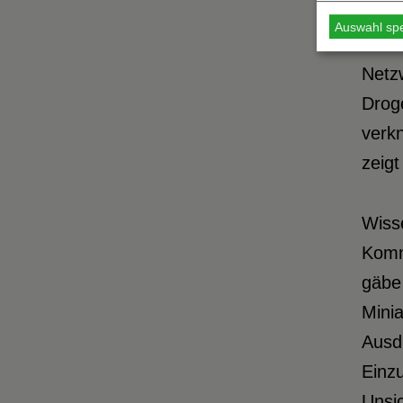
Missa
Auswahl sp
Durch
Netz
Droge
verk
zeigt
Wisse
Komm
gäbe 
Mini
Ausdr
Einz
Unsic