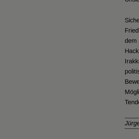
Siche
Fried
dem 
Hacke
Irakk
polit
Beweg
Mögli
Tend
Jürg