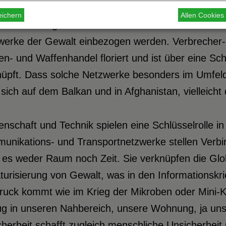
chteten und Empörten heran, das einen Nährboden 
eichern
Allen Cookie
 Vernetzung kann die Unzufriedenheit auf der lokal
werke der Gewalt einbezogen werden. Verbrecher- u
n- und Waffenhandel floriert und ist über eine Sc
nüpft. Dass solche Netzwerke besonders im Umfeld
 sich auf dem Balkan und in Afghanistan, vielleich
nschaft und Technik spielen eine Schlüsselrolle in
unikations- und Transportnetzwerke stellen Verbi
es weder Raum noch Zeit. Sie verknüpfen die Glob
aturisierung von Gewalt, was in den Informations
uck kommt wie im Krieg der Mikroben oder Mini-Ka
ug in unseren Nahbereich, unsere Wohnung, ja uns
herheit schafft zugleich menschliche Unsicherhei