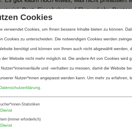
. Es gibt kaum noch etwas, was nicht privatisiert 
terial, Post, Eisenbahn und Flugverkehr, Renten-
utzen Cookies
ei und Militär. Nicht jede Privatisierung muss von Ü
ienzzuwächse und Kosteneinsparungen Vorteile. Doc
e verwendet Cookies, um Ihnen bessere Inhalte bieten zu können. Dab
che, die in private Hände überführt werden, währe
on Cookies zu unterscheiden. Die notwendigen Cookies werden zwinge
r in staatliche und kommunale Haushalte reißen.
Website benötigt und können von Ihnen auch nicht abgewählt werden, 
 der Website nicht mehr möglich ist. Die andere Art von Cookies wird 
ders problematisch ist die Privatisierung der Sic
 Nutzer*innenverläufe und -verhalten zu messen, damit die Website be
erheere. Die Fraktionierung der Gewaltstrukturen 
unserer Nutzer*innen angepasst werden kann.
Um mehr zu erfahren, l
bevölkerung, sie zerstört – z.B. in zahlreichen Länd
Datenschutzerklärung
.
kturen. Dauerkriege, verbunden mit Massenmord und
ucher*innen-Statistiken
die Folge.
Dienst
stem
(immer erforderlich)
Dienst
r gesellschaftlichen Basis wächst damit ein Potent