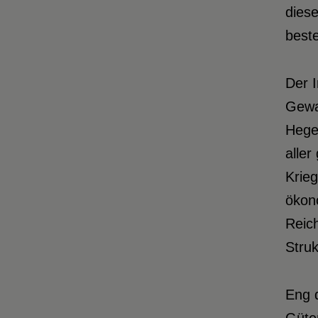
dies
best
Der I
Gewal
Hege
alle
Krie
ökon
Reich
Struk
Eng d