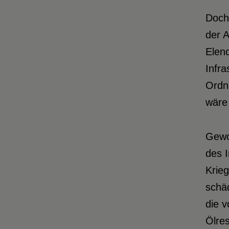
Doch 
der 
Elen
Infra
Ordnu
wäre 
Gewon
des I
Krieg
schäd
die v
Ölre