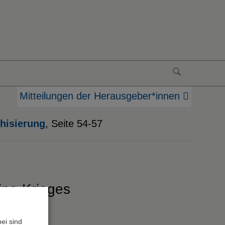
Mitteilungen der Herausgeber*innen
chisierung
, Seite 54-57
ine-Krieges
ei sind