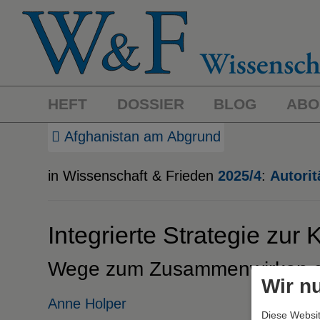
HEFT
DOSSIER
BLOG
ABO
Afghanistan am Abgrund
in Wissenschaft & Frieden
2025/4
:
Autorit
Integrierte Strategie zur
Wege zum Zusammenwirken der
Wir n
Anne Holper
Diese Websit