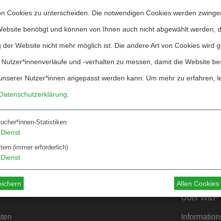
ne gelingen könnte und wie die deutsche und europ
on Cookies zu unterscheiden. Die notwendigen Cookies werden zwinge
. Die Einschätzungen und Meinungen dazu gehen we
Website benötigt und können von Ihnen auch nicht abgewählt werden, 
üssten. Um an dieser Stelle weiterzukommen, bra
 der Website nicht mehr möglich ist. Die andere Art von Cookies wird 
und der funktionalen Komplementarität möglicher M
 Nutzer*innenverläufe und -verhalten zu messen, damit die Website be
Verhandlungen die Kriegsbeendigung strategisch 
unserer Nutzer*innen angepasst werden kann.
Um mehr zu erfahren, l
Datenschutzerklärung
.
Abstrakt zur Verfügung ...
ucher*innen-Statistiken
Dienst
äre Wende: Repression – Militarisierung – Fas
stem
(immer erforderlich)
Dienst
eichern
Allen Cookie
Über W&F
ten
Information