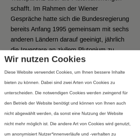
schafft. Im Rahmen der Wiener
Gespräche hatte sich die Bundesregierung
bereits Anfang 1995 gemeinsam mit sechs
anderen Ländern darauf geeinigt, jährlich
die Inventare an zivilem Plutonium zu
Wir nutzen Cookies
veröffentlichen. Noch vor der
Überprüfungs- und
Diese Website verwendet Cookies, um Ihnen bessere Inhalte
Verlängerungskonferenz des
bieten zu können. Dabei sind zwei Arten von Cookies zu
Nichtverbreitungsvertrags (NVV) 1995
unterscheiden. Die notwendigen Cookies werden zwingend für
sollte diese Vereinbarung in einen
den Betrieb der Website benötigt und können von Ihnen auch
1
formalen Rahmen gefaßt werden.
Zwei
nicht abgewählt werden, da sonst eine Nutzung der Website
Jahre später war aus dem
nicht mehr möglich ist. Die andere Art von Cookies wird genutzt,
Außenministerium zu hören, daß in
um anonymisiert Nutzer*innenverläufe und -verhalten zu