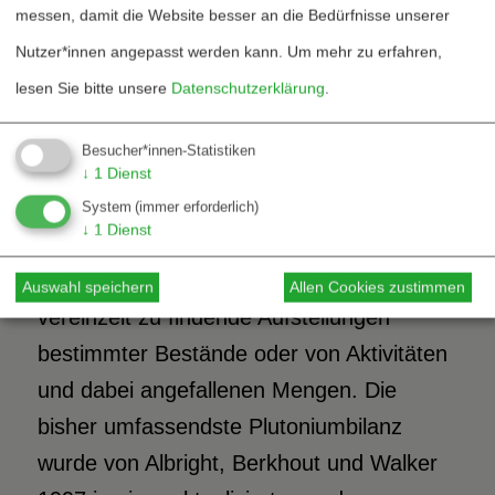
absehbarer Zeit eine Einigung auf ein
messen, damit die Website besser an die Bedürfnisse unserer
gemeinsames Format erreicht werde,
Nutzer*innen angepasst werden kann.
Um mehr zu erfahren,
welches als Vorbedingung für eine
lesen Sie bitte unsere
Datenschutzerklärung
.
Veröffentlichung von Plutoniumdaten
Besucher*innen-Statistiken
2
durch Deutschland galt.
↓
1
Dienst
System
(immer erforderlich)
↓
1
Dienst
Bislang gab es kein klares Bild von den
deutschen Plutoniumvorräten, sondern nur
Auswahl speichern
Allen Cookies zustimmen
vereinzelt zu findende Aufstellungen
bestimmter Bestände oder von Aktivitäten
und dabei angefallenen Mengen. Die
bisher umfassendste Plutoniumbilanz
wurde von Albright, Berkhout und Walker