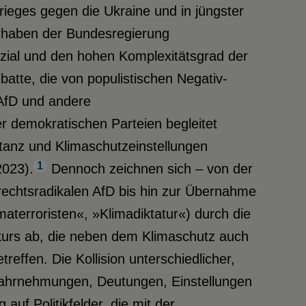
ieges gegen die Ukraine und in jüngster
orhaben der Bundesregierung
zial und den hohen Komplexitätsgrad der
batte, die von populistischen Negativ-
AfD und andere
r demokratischen Parteien begleitet
anz und Klimaschutzeinstellungen
1
2023).
Dennoch zeichnen sich – von der
echtsradikalen AfD bis hin zur Übernahme
materroristen«, »Klimadiktatur«) durch die
skurs ab, die neben dem Klimaschutz auch
ffen. Die Kollision unterschiedlicher,
 Wahrnehmungen, Deutungen, Einstellungen
auf Politikfelder, die mit der