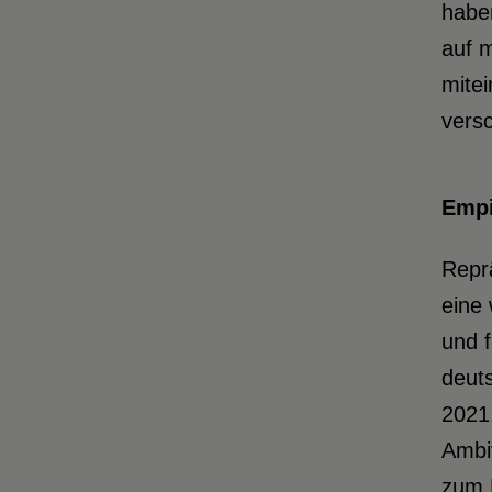
haben
auf m
mite
versc
Empi
Repr
eine
und f
deuts
2021,
Ambi
zum 