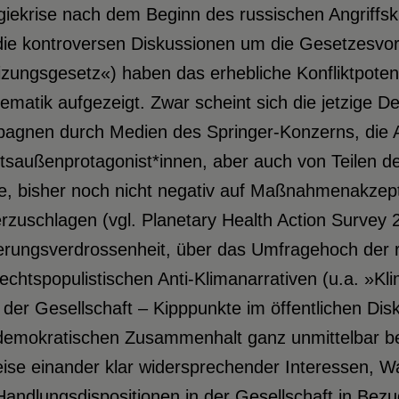
iekrise nach dem Beginn des russischen Angriffskr
 die kontroversen Diskussionen um die Gesetzesv
izungsgesetz«) haben das erhebliche Konfliktpoten
ematik aufgezeigt. Zwar scheint sich die jetzige De
agnen durch Medien des Springer-Konzerns, die 
saußenprotagonist*innen, aber auch von Teilen de
e, bisher noch nicht negativ auf Maßnahmenakzept
rzuschlagen (vgl. Planetary Health Action Survey 
erungsverdrossenheit, über das Umfragehoch der r
echtspopulistischen Anti-Klimanarrativen (u.a. »Kli
 der Gesellschaft – Kipppunkte im öffentlichen Di
emokratischen Zusammenhalt ganz unmittelbar betre
weise einander klar widersprechender Interessen,
andlungsdispositionen in der Gesellschaft in Bezug 