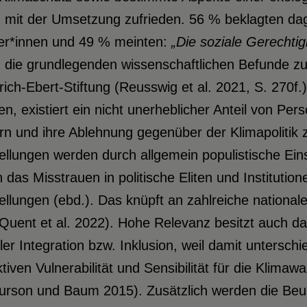
 mit der Umsetzung zufrieden. 56 % beklagten dag
er*innen und 49 % meinten:
„Die soziale Gerechtigk
die grundlegenden wissenschaftlichen Befunde zur
rich-Ebert-Stiftung (Reusswig et al. 2021, S. 270f.
n, existiert ein nicht unerheblicher Anteil von Pe
n und ihre Ablehnung gegenüber der Klimapolitik 
ellungen werden durch allgemein populistische Ein
 das Misstrauen in politische Eliten und Institut
ellungen (ebd.). Das knüpft an zahlreiche nationa
 Quent et al. 2022). Hohe Relevanz besitzt auch 
ler Integration bzw. Inklusion, weil damit unterschi
ktiven Vulnerabilität und Sensibilität für die Klima
urson und Baum 2015). Zusätzlich werden die Beur