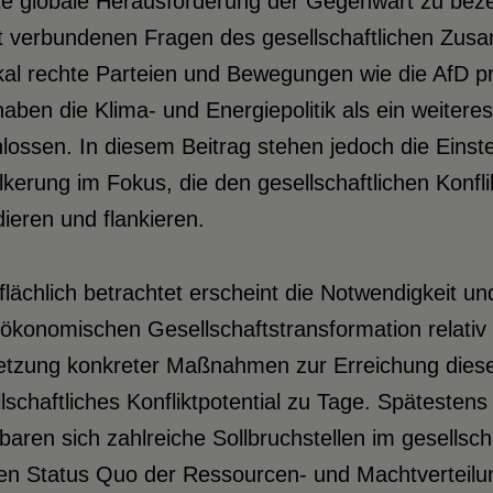
e globale Herausforderung der Gegenwart zu bezei
t verbundenen Fragen des gesellschaftlichen Zusa
al rechte Parteien und Bewegungen wie die AfD pr
aben die Klima- und Energiepolitik als ein weitere
hlossen. In diesem Beitrag stehen jedoch die Ein
kerung im Fokus, die den gesellschaftlichen Konfl
ieren und flankieren.
flächlich betrachtet erscheint die Notwendigkeit un
ökonomischen Gesellschaftstransformation relativ 
tzung konkreter Maßnahmen zur Erreichung dieser
lschaftliches Konfliktpotential zu Tage. Späteste
baren sich zahlreiche Sollbruchstellen im gesellsc
en Status Quo der Ressourcen- und Machtverteilun