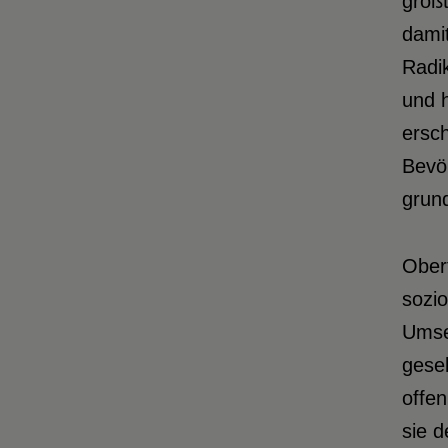
größt
dami
Radik
und h
ersc
Bevöl
grund
O
ber
sozio
Umse
gesel
offen
sie d