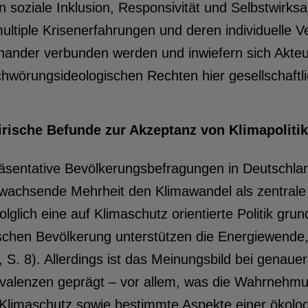
 soziale Inklusion, Responsivität und Selbstwirksamk
ultiple Krisenerfahrungen und deren individuelle V
inander verbunden werden und inwiefern sich Akte
hwörungsideologischen Rechten hier gesellschaftl
rische Befunde zur Akzeptanz von Klimapolitik
äsentative Bevölkerungsbefragungen in Deutschlan
 wachsende Mehrheit den Klimawandel als zentrale
olglich eine auf Klimaschutz orientierte Politik gru
chen Bevölkerung unterstützen die Energiewende, 
 S. 8). Allerdings ist das Meinungsbild bei gena
valenzen geprägt – vor allem, was die Wahrnehm
Klimaschutz sowie bestimmte Aspekte einer ökolog