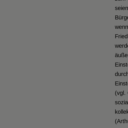
seien
Bürg
wenn 
Fried
werde
äußer
Einst
durch
Einst
(vgl.
sozia
kolle
(Arth