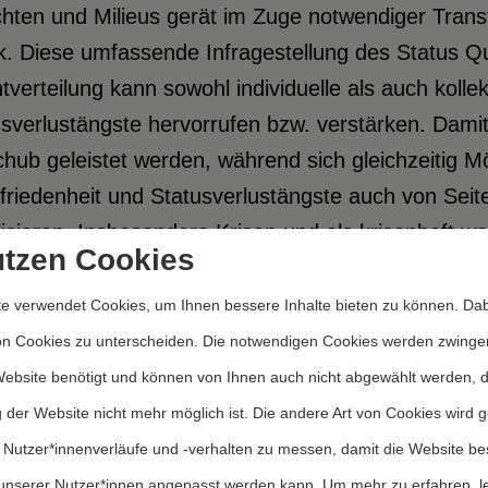
chten und Milieus gerät im Zuge notwendiger Tran
k. Diese umfassende Infragestellung des Status Qu
verteilung kann sowohl individuelle als auch koll
sverlustängste hervorrufen bzw. verstärken. Dami
hub geleistet werden, während sich gleichzeitig Mö
friedenheit und Statusverlustängste auch von Sei
isieren. Insbesondere Krisen und als krisenhaft 
utzen Cookies
en von antidemokratischen und rechtsextremen Akt
zt, um ihre gesellschaftliche Anschlussfähigkeit 
e verwendet Cookies, um Ihnen bessere Inhalte bieten zu können. Dab
 bedenklich stimmen, dass eine verbreitete Unzufr
on Cookies zu unterscheiden. Die notwendigen Cookies werden zwinge
twortungsträger*innen in der Klima- und Energiepo
Website benötigt und können von Ihnen auch nicht abgewählt werden, 
imationskrise liberaler Demokratien maßgeblich zu 
 der Website nicht mehr möglich ist. Die andere Art von Cookies wird 
ewegungen, allen voran die AfD, profitieren hiervo
 Nutzer*innenverläufe und -verhalten zu messen, damit die Website be
ch der Klima- und Energiepolitik als ein weiteres A
unserer Nutzer*innen angepasst werden kann.
Um mehr zu erfahren, l