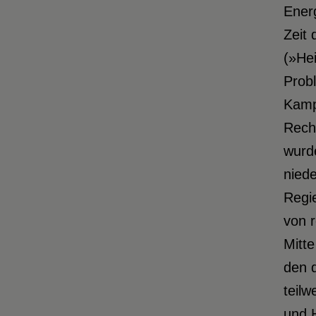
Energ
Zeit
(»He
Probl
Kamp
Recht
wurd
niede
Regi
von r
Mitte
den d
teil
und H