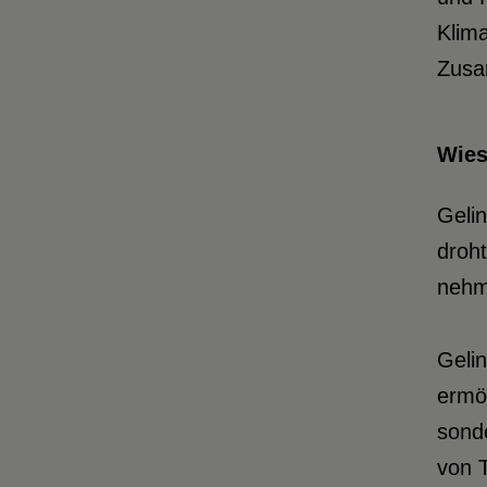
Klima
Zusa
Wies
Gelin
droh
nehm
Geli
ermög
sonde
von T