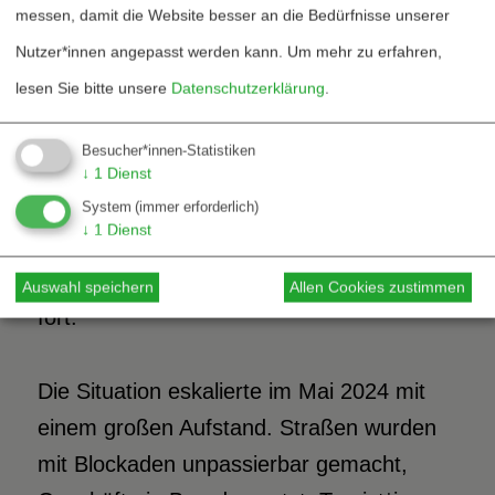
messen, damit die Website besser an die Bedürfnisse unserer
gewonnen, obwohl das letzte von den
Nutzer*innen angepasst werden kann.
Um mehr zu erfahren,
Kanak*innen boykottiert wurde. Die
lesen Sie bitte unsere
Datenschutzerklärung
.
französische Regierung erklärte sich zum
Sieger, ihre Gegner*innen in
Besucher*innen-Statistiken
Neukaledonien sprachen von
↓
1
Dienst
Ungerechtigkeit, und das bekannte Muster
System
(immer erforderlich)
↓
1
Dienst
aus französischen Vorschlägen und dem
Widerstand der Kanak*innen setzte sich
Auswahl speichern
Allen Cookies zustimmen
fort.
Die Situation eskalierte im Mai 2024 mit
einem großen Aufstand. Straßen wurden
mit Blockaden unpassierbar gemacht,