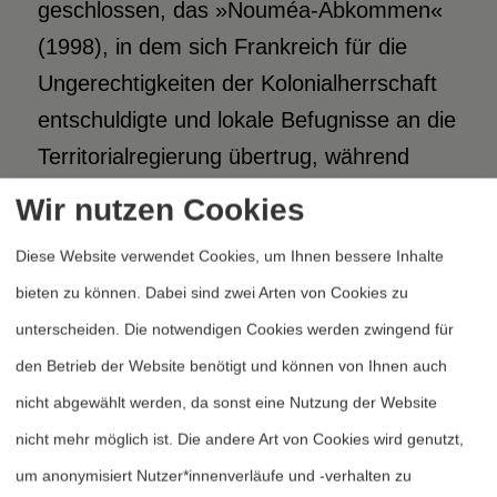
geschlossen, das »Nouméa-Abkommen«
(1998), in dem sich Frankreich für die
Ungerechtigkeiten der Kolonialherrschaft
entschuldigte und lokale Befugnisse an die
Territorialregierung übertrug, während
jedoch wichtige Befugnisse in den
Wir nutzen Cookies
Bereichen Außenpolitik und Verteidigung
Diese Website verwendet Cookies, um Ihnen bessere Inhalte
beim französischen Staat verblieben.
bieten zu können. Dabei sind zwei Arten von Cookies zu
Letztendlich wurde beschlossen, dass der
unterscheiden. Die notwendigen Cookies werden zwingend für
künftige politische Status Neukaledoniens
den Betrieb der Website benötigt und können von Ihnen auch
vom Ergebnis dreier Referenden in den
nicht abgewählt werden, da sonst eine Nutzung der Website
Jahren 2018, 2020 und 2021 abhängen
nicht mehr möglich ist. Die andere Art von Cookies wird genutzt,
sollte. Keines davon wurde von den
um anonymisiert Nutzer*innenverläufe und -verhalten zu
Befürworter*innen der Unabhängigkeit