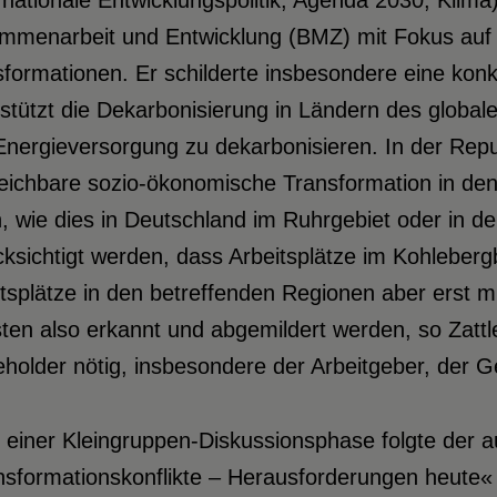
rnationale Entwicklungspolitik; Agenda 2030; Klima
mmenarbeit und Entwicklung (BMZ) mit Fokus auf 
formationen. Er schilderte insbesondere eine konk
stützt die Dekarbonisierung in Ländern des global
Energieversorgung zu dekarbonisieren. In der Repub
leichbare sozio-ökonomische Transformation in de
, wie dies in Deutschland im Ruhrgebiet oder in der
ksichtigt werden, dass Arbeitsplätze im Kohleberg
tsplätze in den betreffenden Regionen aber erst mit
en also erkannt und abgemildert werden, so Zattle
holder nötig, insbesondere der Arbeitgeber, der Ge
einer Kleingruppen-Diskussionsphase folgte der a
sformationskonflikte – Herausforderungen heute« v