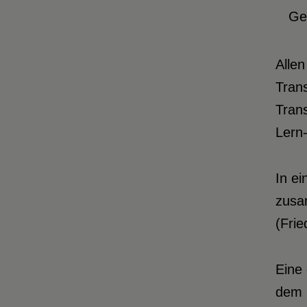
Ges
Allen
Trans
Tran
Lern
In ei
zusa
(Frie
Eine 
dem B