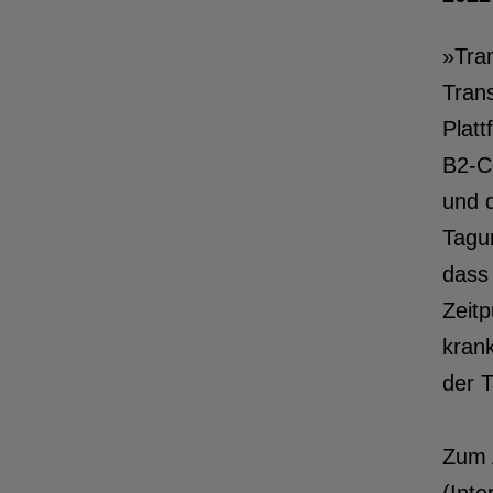
»Tra
Trans
Platt
B2-C
und d
Tagun
dass
Zeit
kran
der T
Zum A