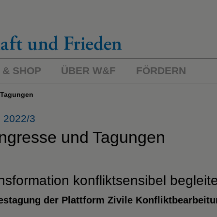
 & SHOP
ÜBER W&F
FÖRDERN
d Tagungen
 2022/3
ngresse und Tagungen
nsformation konfliktsensibel begleit
estagung der Plattform Zivile Konfliktbearbeitu