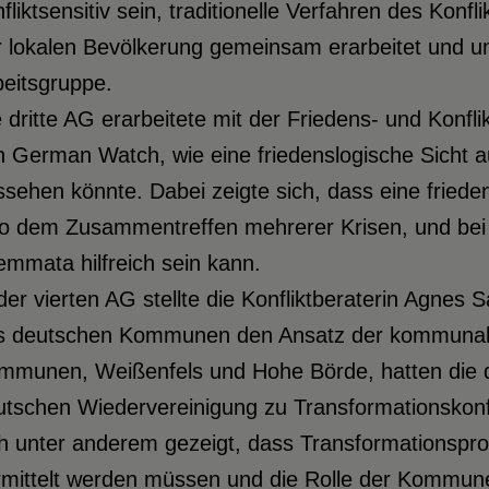
fliktsensitiv sein, traditionelle Verfahren des Ko
r lokalen Bevölkerung gemeinsam erarbeitet und u
beitsgruppe.
 dritte AG erarbeitete mit der Friedens- und Konfl
 German Watch, wie eine friedenslogische Sicht au
sehen könnte. Dabei zeigte sich, dass eine friede
so dem Zusammentreffen mehrerer Krisen, und bei 
emmata hilfreich sein kann.
der vierten AG stellte die Konfliktberaterin Agnes
s deutschen Kommunen den Ansatz der kommunalen 
mmunen, Weißenfels und Hohe Börde, hatten die 
tschen Wiedervereinigung zu Transformationskonfli
ch unter anderem gezeigt, dass Transformationsp
rmittelt werden müssen und die Rolle der Kommune