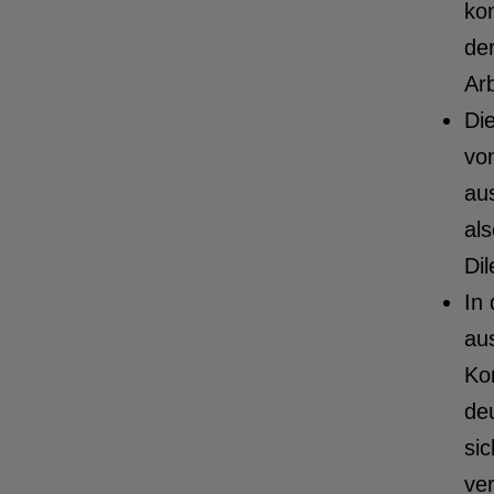
kon
de
Ar
Die
von
aus
al
Dil
In 
au
Ko
deu
si
ve