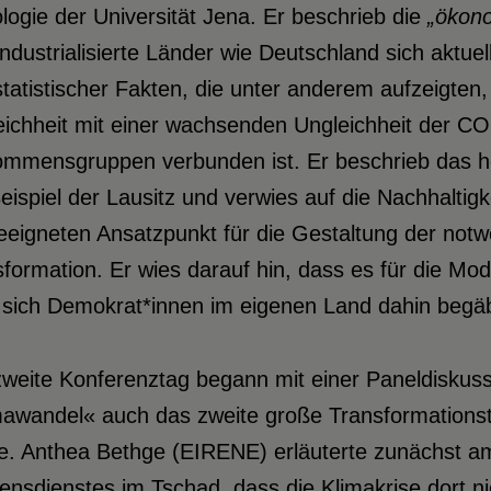
logie der Universität Jena. Er beschrieb die
„ökono
industrialisierte Länder wie Deutschland sich aktuel
statistischer Fakten, die unter anderem aufzeigte
eichheit mit einer wachsenden Ungleichheit der C
ommensgruppen verbunden ist. Er beschrieb das hoh
ispiel der Lausitz und verwies auf die Nachhaltig
eeigneten Ansatzpunkt für die Gestaltung der notw
formation. Er wies darauf hin, dass es für die Mode
sich Demokrat*innen im eigenen Land dahin begäbe
zweite Konferenztag begann mit einer Paneldiskuss
mawandel« auch das zweite große Transformationst
. Anthea Bethge (EIRENE) erläuterte zunächst am 
ensdienstes im Tschad, dass die Klimakrise dort ni