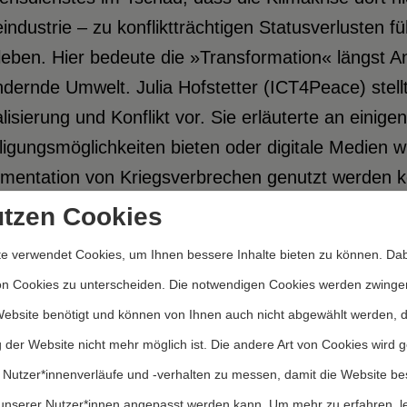
industrie – zu konfliktträchtigen Statusverlusten
eben. Hier bedeute die »Transformation« längst A
dernde Umwelt. Julia Hofstetter (ICT4Peace) stel
alisierung und Konflikt vor. Sie erläuterte an einig
ligungsmöglichkeiten bieten oder digitale Medien wi
mentation von Kriegsverbrechen genutzt werden k
te wie Online-Hass oder digitale Mobilisierungen f
utzen Cookies
e verwendet Cookies, um Ihnen bessere Inhalte bieten zu können. Dab
lgten vier Arbeitsgruppen (AG), in denen jeweils m
on Cookies zu unterscheiden. Die notwendigen Cookies werden zwinge
mgangs mit Transformationskonflikten diskutiert 
Website benötigt und können von Ihnen auch nicht abgewählt werden, 
e erste AG diskutierte nach einem Input von Cora 
 der Website nicht mehr möglich ist. Die andere Art von Cookies wird 
den (Berghof Foundation) die Frage, wie (digitale)
 Nutzer*innenverläufe und -verhalten zu messen, damit die Website be
ssismus- und diskriminierungskritisch gestaltet w
unserer Nutzer*innen angepasst werden kann.
Um mehr zu erfahren, l