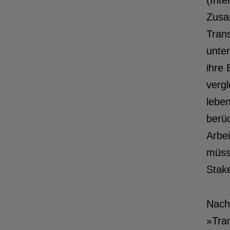
(Inte
Zusa
Trans
unter
ihre 
verg
leben
berüc
Arbei
müsst
Stake
Nach 
»Tran