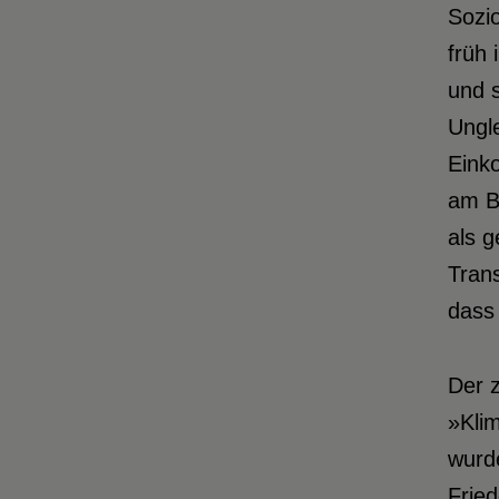
Sozio
früh 
und 
Ungl
Eink
am Be
als g
Trans
dass 
Der 
»Kli
wurde
Fried