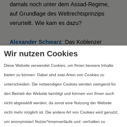
damals noch unter dem Assad-Regime,
auf Grundlage des Weltrechtsprinzips
verurteilt. Wie kam es dazu?
Alexander Schwarz
: Das Koblenzer
Verfahren gegen den syrischen
Wir nutzen Cookies
Geheimdienstmitarbeiter Anwar R. war
Diese Website verwendet Cookies, um Ihnen bessere Inhalte
das erste Verfahren weltweit, in dem
bieten zu können. Dabei sind zwei Arten von Cookies zu
staatliche Folter in Syrien vor einem
unterscheiden. Die notwendigen Cookies werden zwingend für
nationalen Gericht aufgearbeitet wurde.
den Betrieb der Website benötigt und können von Ihnen auch
Und dieses Verfahren hat gezeigt: Das
nicht abgewählt werden, da sonst eine Nutzung der Website
Weltrechts­prinzip ist praktisch anwendbar.
nicht mehr möglich ist. Die andere Art von Cookies wird genutzt,
Es ist nicht nur eine politische Idee,
um anonymisiert Nutzer*innenverläufe und -verhalten zu
sondern es lässt sich operationell vor