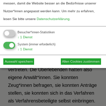
messen, damit die Website besser an die Bedürfnisse unserer
deutschen Gerichten tatsächlich
Nutzer*innen angepasst werden kann.
Um mehr zu erfahren,
durchexerzieren. In Koblenz waren
lesen Sie bitte unsere
Datenschutzerklärung
.
darüber hinaus Überlebende nicht nur
Zeug*innen, sondern auch
Besucher*innen-Statistiken
↓
1
Dienst
Nebenkläger*innen. Solche
System
(immer erforderlich)
Nebenkläger*innen wurden unter anderem
↓
1
Dienst
vom ECCHR und unseren
Kooperationsanwälten gerichtlich
Auswahl speichern
Allen Cookies zustimmen
vertreten. Die Überlebenden hatten also
eigene Anwält*innen. Sie konnten
Zeug*innen befragen, sie konnten Anträge
stellen, sie konnten sich in das Verfahren
als Verfahrensbeteiligte selbst einbringen.