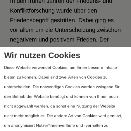
In den frühen Jahren der Friedens- und
Konfliktforschung wurde über den
Friedensbegriff gestritten. Dabei ging es
vor allem um die Unterscheidung zwischen
negativem und positivem Frieden. Der
negative Friede galt weitgehend als
Wir nutzen Cookies
unzulänglich; denn er konnte ja auch einen
Diese Website verwendet Cookies, um Ihnen bessere Inhalte
Friedhofsfrieden, einen Frieden der
bieten zu können. Dabei sind zwei Arten von Cookies zu
gewaltsamen Befriedung umfassen und
unterscheiden. Die notwendigen Cookies werden zwingend für
sich als trügerischer Firnis über
den Betrieb der Website benötigt und können von Ihnen auch
struktureller Gewalt erweisen. Die
nicht abgewählt werden, da sonst eine Nutzung der Website
flächendeckende Militarisierung politischer
nicht mehr möglich ist. Die andere Art von Cookies wird genutzt,
Herrschaft in Lateinamerika im Verlaufe
um anonymisiert Nutzer*innenverläufe und -verhalten zu
der 1970er Jahre bot dafür in der Tat ein