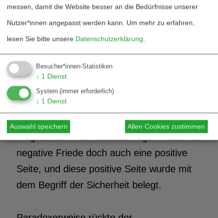
messen, damit die Website besser an die Bedürfnisse unserer
niederschmetterndes Beispiel. Der Frieden
Nutzer*innen angepasst werden kann.
Um mehr zu erfahren,
wurde dort mit Hilfe einer brutalen
lesen Sie bitte unsere
Datenschutzerklärung
.
Repression hergestellt. Folgerichtig
wurden die nationalen Befreiungskriege
Besucher*innen-Statistiken
von Vielen als Kriege zur Herstellung eines
↓
1
Dienst
positiven Friedens (stillschweigend)
System
(immer erforderlich)
↓
1
Dienst
gerechtfertigt. Aber mit Blick auf die
Konfrontation der Supermächte und die
Auswahl speichern
Allen Cookies zustimmen
Möglichkeit eines Nuklearkrieges hatte der
negative Friede doch auch eine positive
Seite, und diese positive Seite wurde mit
dem Begriff der Sicherheit belegt.
Paradoxerweise rückte der