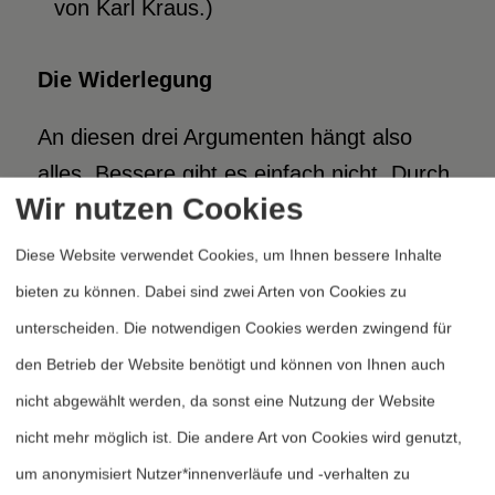
von Karl Kraus.)
Die Widerlegung
An diesen drei Argumenten hängt also
alles. Bessere gibt es einfach nicht. Durch
Wir nutzen Cookies
diese hohle Gasse muß mithin jede
lebensverpflichtete Entscheidungsfindung
Diese Website verwendet Cookies, um Ihnen bessere Inhalte
hindurch. Es kann nun m.E. leicht gezeigt
bieten zu können. Dabei sind zwei Arten von Cookies zu
werden, daß keines dieser drei Argumente
unterscheiden. Die notwendigen Cookies werden zwingend für
auch nur einem halbstündigen ernsthaften
den Betrieb der Website benötigt und können von Ihnen auch
Nachdenken standhält.
nicht abgewählt werden, da sonst eine Nutzung der Website
nicht mehr möglich ist. Die andere Art von Cookies wird genutzt,
a) Das Legitimationsproblem
um anonymisiert Nutzer*innenverläufe und -verhalten zu