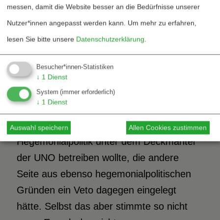
messen, damit die Website besser an die Bedürfnisse unserer
Soweit die UNO so etwas wie tatsächliche
Nutzer*innen angepasst werden kann.
Um mehr zu erfahren,
(vor allem also militärische) Souveränität
lesen Sie bitte unsere
Datenschutzerklärung
.
ausüben kann, so weit liegt diese
Souveränität bei den ständigen Mitgliedern
Besucher*innen-Statistiken
des Weltsicherheitsrates. So lange nun
↓
1
Dienst
der Ost-West-Gegensatz funktionierte,
System
(immer erforderlich)
↓
1
Dienst
konnte man annehmen, daß jedesmal,
wenn eine Hegemonialmacht
Auswahl speichern
Allen Cookies zustimmen
Hegemonialpolitik unter dem Deckmantel
der UNO betreiben wollte, die andere
Seite aus ebenso hegemonialpolitischen
Gründen ein Veto dagegen eingelegt
hätte. Selbst das aber stimmte so nicht