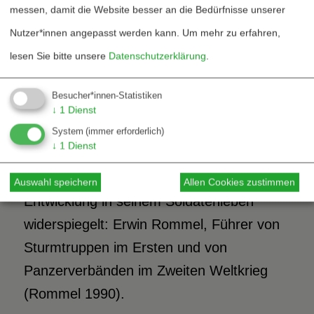
messen, damit die Website besser an die Bedürfnisse unserer
»fortschrittliche« Militärkreise einiger
Nutzer*innen angepasst werden kann.
Um mehr zu erfahren,
europäischer Länder die Idee,
lesen Sie bitte unsere
Datenschutzerklärung
.
Panzertruppen nach dem Muster der
neuen deutschen Infanterietaktik zu
Besucher*innen-Statistiken
führen, womit das Konzept weitreichender,
↓
1
Dienst
offensiver Operationen schwerer
System
(immer erforderlich)
↓
1
Dienst
Verbände geboren war. Exemplarisch ist
hier ein Mann zu nennen, der diese
Auswahl speichern
Allen Cookies zustimmen
Entwicklung in seinem Soldatenleben
widerspiegelt: Erwin Rommel, Führer von
Sturmtruppen im Ersten und von
Panzerverbänden im Zweiten Weltkrieg
(Rommel 1990).