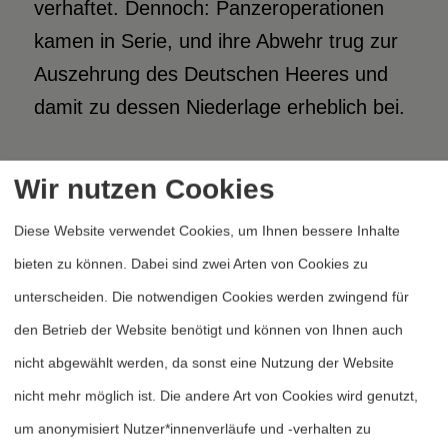
verhaftet. Dennoch: Panzeroperationen
kamen in Serie, und ihre Abwehr trug zur
Auszehrung des Deutschen Heeres und
damit zu dessen Niederlage erheblich bei.
Ironie der Geschichte: Das deutsche
Wir nutzen Cookies
Militär hatte im Frühjahr 1918 einen letzten
Diese Website verwendet Cookies, um Ihnen bessere Inhalte
groß angelegten Durchbruchsversuch
bieten zu können. Dabei sind zwei Arten von Cookies zu
gemacht. Die neue Taktik schien gut zu
unterscheiden. Die notwendigen Cookies werden zwingend für
funktionieren - es kam dennoch bald das
den Betrieb der Website benötigt und können von Ihnen auch
Ende: Koordinations- und Führungsfehler
nicht abgewählt werden, da sonst eine Nutzung der Website
sowie die Zähigkeit der Verteidigung waren
nicht mehr möglich ist. Die andere Art von Cookies wird genutzt,
die Gründe. Zwischen den beiden
um anonymisiert Nutzer*innenverläufe und -verhalten zu
Weltkriegen dann entwickelten