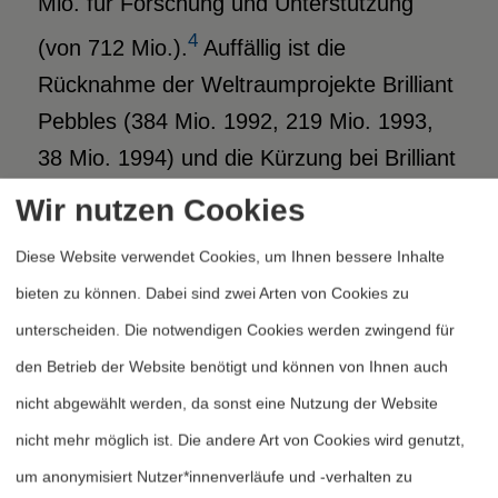
Mio. für Forschung und Unterstützung
4
(von 712 Mio.).
Auffällig ist die
Rücknahme der Weltraumprojekte Brilliant
Pebbles (384 Mio. 1992, 219 Mio. 1993,
38 Mio. 1994) und die Kürzung bei Brilliant
Eyes (74 Mio. 1992, 294 Mio. 1993, 140
Wir nutzen Cookies
Mio. 1994). Zwei weitere Entwicklungen
Diese Website verwendet Cookies, um Ihnen bessere Inhalte
sollen hier beispielhaft erwähnt werden:
bieten zu können. Dabei sind zwei Arten von Cookies zu
die zunehmenden TMD-Aktivitäten der
unterscheiden. Die notwendigen Cookies werden zwingend für
Navy (etwa durch die geplante Nutzung
den Betrieb der Website benötigt und können von Ihnen auch
des Aegis-Kreuzers) und die Vorschläge,
nicht abgewählt werden, da sonst eine Nutzung der Website
Flugzeuge als Startrampen von
nicht mehr möglich ist. Die andere Art von Cookies wird genutzt,
Abwehrflugkörpern zu benutzen
um anonymisiert Nutzer*innenverläufe und -verhalten zu
(insbesondere das RAPTOR/TALON-