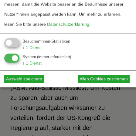
messen, damit die Website besser an die Bedürfnisse unserer
Programm).
Nutzer*innen angepasst werden kann.
Um mehr zu erfahren,
lesen Sie bitte unsere
Datenschutzerklärung
.
Die Hälfte des Geldes für sieben TMD-
Programme (darunter Theater High
Besucher*innen-Statistiken
Altitude Area Defense THAAD, Patriot-
↓
1
Dienst
Multimode und der Extended Range
System
(immer erforderlich)
↓
1
Dienst
Interceptor ERINT) wurde an die
Einhaltung des ABM-Vertrages gebunden
Auswahl speichern
Allen Cookies zustimmen
(ABM: Anti-Ballistic Missiles). Um Kosten
zu sparen, aber auch um
Forschungsaufgaben wirksamer zu
verteilen, fordert der US-Kongreß die
Regierung auf, stärker mit den