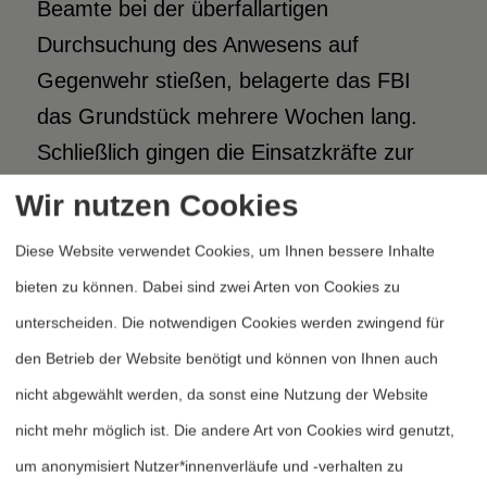
Beamte bei der überfallartigen
Durchsuchung des Anwesens auf
Gegenwehr stießen, belagerte das FBI
das Grundstück mehrere Wochen lang.
Schließlich gingen die Einsatzkräfte zur
gewaltsamen »Befreiung« über. 74 Tote
Wir nutzen Cookies
wurden nach dem Angriff gezählt. Der
Diese Website verwendet Cookies, um Ihnen bessere Inhalte
Blick der Untersuchungskommission, die
bieten zu können. Dabei sind zwei Arten von Cookies zu
die Clinton-Regierung dazu einsetzte, fiel
unterscheiden. Die notwendigen Cookies werden zwingend für
auch auf unausgesprochene Annahmen
den Betrieb der Website benötigt und können von Ihnen auch
der Einsatzleitung. Die Beamten waren
nicht abgewählt werden, da sonst eine Nutzung der Website
davon überzeugt, dass Religion ein innerer
nicht mehr möglich ist. Die andere Art von Cookies wird genutzt,
persönlicher Glaube sei, der mit äußeren
um anonymisiert Nutzer*innenverläufe und -verhalten zu
gemeinschaftlichen, gar gewalttätigen