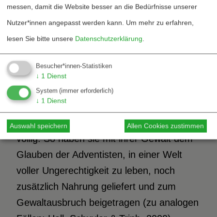
messen, damit die Website besser an die Bedürfnisse unserer
Handlungen nichts zu tun haben könne
Nutzer*innen angepasst werden kann.
Um mehr zu erfahren,
(Sullivan 1993, S.213-234). Dass der
lesen Sie bitte unsere
Datenschutzerklärung
.
religiöse Anführer den Überfall auf die
Gemeinschaft und die folgende
Besucher*innen-Statistiken
Belagerung mit Hilfe der Offenbarung
↓
1
Dienst
Johannes deutete und in den
System
(immer erforderlich)
↓
1
Dienst
Einsatzkräften die Mächte des
widergöttlichen Babylon sah, entging ihnen
Auswahl speichern
Allen Cookies zustimmen
völlig. So haben sie mit ihrer Gewalt dem
Glauben der Adventisten, in einer Welt
voller Ungerechtigkeit zu leben, noch
zusätzlich Nahrung geliefert und zum
Gewaltausbruch beigetragen (zu analogen