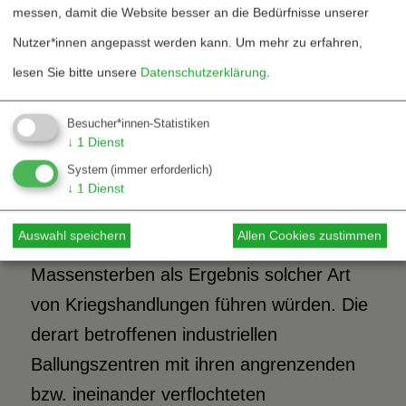
Artilleriebeschuß oder der Einsatz
messen, damit die Website besser an die Bedürfnisse unserer
herkömmlicher, mit Sprengstoffen
Nutzer*innen angepasst werden kann.
Um mehr zu erfahren,
bestückter Raketensysteme und Bomben
lesen Sie bitte unsere
Datenschutzerklärung
.
hätte zur unmittelbaren Folge, daß aus
den Anlagen und Lagern eine Vielzahl von
Besucher*innen-Statistiken
↓
1
Dienst
industriellen Giften in solchen Mengen
System
(immer erforderlich)
freigesetzt würden, die zu einem
↓
1
Dienst
medizinisch-organisatorisch nicht mehr zu
Auswahl speichern
Allen Cookies zustimmen
beherrschenden, qualvollen
Massensterben als Ergebnis solcher Art
von Kriegshandlungen führen würden. Die
derart betroffenen industriellen
Ballungszentren mit ihren angrenzenden
bzw. ineinander verflochteten