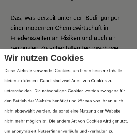
Das, was derzeit unter den Bedingungen
einer modernen Chemiewirtschaft in
Friedenszeiten an Risiken und auch an
regionalen Zwischenfällen technisch wie
Wir nutzen Cookies
organisatorisch erwiesenermaßen
beherrschbar ist, würde schon beim
Diese Website verwendet Cookies, um Ihnen bessere Inhalte
Einsatz der heute vorhandenen
bieten zu können. Dabei sind zwei Arten von Cookies zu
konventionellen Kriegsmittel Katastrophen
unterscheiden. Die notwendigen Cookies werden zwingend für
auslösen, gegen die alle bisherigen zivilen
den Betrieb der Website benötigt und können von Ihnen auch
Zwischenfälle in der chemischen Industrie
nicht abgewählt werden, da sonst eine Nutzung der Website
sich wie ein Regentropfen zu einem
nicht mehr möglich ist. Die andere Art von Cookies wird genutzt,
Wolkenbruch verhalten. Allein schon ein
um anonymisiert Nutzer*innenverläufe und -verhalten zu