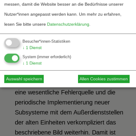
Steuereinheiten, nahezu vollständig
messen, damit die Website besser an die Bedürfnisse unserer
auszuschließen sind. Es wird sich
Nutzer*innen angepasst werden kann.
Um mehr zu erfahren,
zeigen, daß dies unter
lesen Sie bitte unsere
Datenschutzerklärung
.
Kampfbedingungen, dem eigentlichen
Ereignis, bei dem das volle System
Besucher*innen-Statistiken
↓
1
Dienst
aktiviert wird, unmöglich ist.
System
(immer erforderlich)
Die Inkorporation großer Teilsysteme in
↓
1
Dienst
das SDI-Softwaresystem, die sich in
Auswahl speichern
Allen Cookies zustimmen
ihrer Struktur über Jahre verändern, ist
eine wesentliche Fehlerquelle und die
periodische Implementierung neuer
Subsysteme mit dem Außerdienststellen
der alten Einheiten verkompliziert das
beschriebene Bild weiterhin. Damit ist