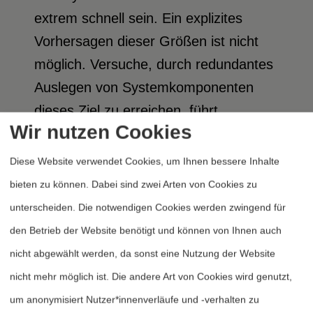
extrem schnell sein. Ein explizites
Vorhersagen dieser Größen ist nicht
möglich. Versuche, durch redundantes
Auslegen von Systemkomponenten
dieses Ziel zu erreichen, führt
Wir nutzen Cookies
zusätzliche Graphenteile ein und wirkt
somit ebenfalls in Richtung versteckter
Diese Website verwendet Cookies, um Ihnen bessere Inhalte
Fehler und in Richtung einer
bieten zu können. Dabei sind zwei Arten von Cookies zu
Arbeitsgeschwindigkeitsreduktion, da
unterscheiden. Die notwendigen Cookies werden zwingend für
zusätzliche innere Testungen
den Betrieb der Website benötigt und können von Ihnen auch
vorgenommen werden müssen. Die
nicht abgewählt werden, da sonst eine Nutzung der Website
Robustheit meint, daß äußere Einflüsse,
nicht mehr möglich ist. Die andere Art von Cookies wird genutzt,
außer denen der Sensoren und eigenen
um anonymisiert Nutzer*innenverläufe und -verhalten zu