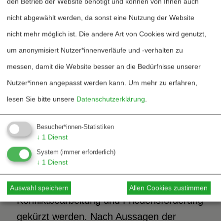
den Betrieb der Website benötigt und können von Ihnen auch
noch erleben wird, erst recht, da das neu
nicht abgewählt werden, da sonst eine Nutzung der Website
beschlossene NATO-Ziel von 2 % auf 5 %
nicht mehr möglich ist. Die andere Art von Cookies wird genutzt,
des BIP erhöht wurde. Bislang für
um anonymisiert Nutzer*innenverläufe und -verhalten zu
unverbrüchlich gehaltene Versprechungen,
messen, damit die Website besser an die Bedürfnisse unserer
wie die Beistandsverpflichtung, haben nun
Nutzer*innen angepasst werden kann.
Um mehr zu erfahren,
ihr Wesen verändert – als von finanziellen
lesen Sie bitte unsere
Datenschutzerklärung
.
Zusagen abhängige Variable.
Besucher*innen-Statistiken
Das Geschacher um die vielen Milliarden
↓
1
Dienst
wirkt umso perfider, wenn gleichzeitig
System
(immer erforderlich)
↓
1
Dienst
unter der neuen Bundesregierung die
Mittel für zivile Krisenprävention,
Auswahl speichern
Allen Cookies zustimmen
Konfliktbearbeitung und Friedensförderung
gekürzt werden. Nach Aussagen der