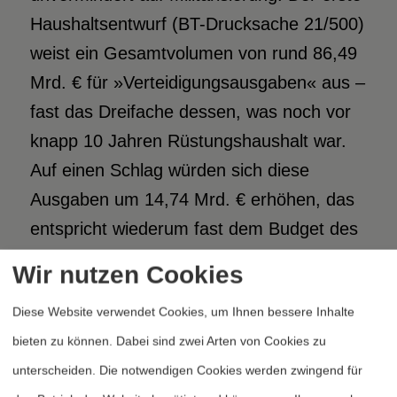
Haushaltsentwurf (BT-Drucksache 21/500)
weist ein Gesamtvolumen von rund 86,49
Mrd. € für »Verteidigungsausgaben« aus –
fast das Dreifache dessen, was noch vor
knapp 10 Jahren Rüstungshaushalt war.
Auf einen Schlag würden sich diese
Ausgaben um 14,74 Mrd. € erhöhen, das
entspricht wiederum fast dem Budget des
Gesundheitsministeriums.
Wir nutzen Cookies
Diese Website verwendet Cookies, um Ihnen bessere Inhalte
Es wird spannend werden, welche
bieten zu können. Dabei sind zwei Arten von Cookies zu
Ergänzungen dieser Entwurf im Rahmen
unterscheiden. Die notwendigen Cookies werden zwingend für
der Haushaltsberatungen des Bundestags