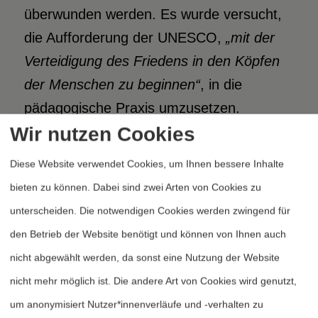
überwunden werden. Es wurde versucht,
die Aufforderung der UNESCO,
„mit der
Verteidigung des Friedens in den Köpfen
der Menschen zu beginnen“
, in die
pädagogische Praxis umzusetzen.
Wir nutzen Cookies
Entscheidend für die geringe Verbreitung
dieses Konzeptes erscheint die Tatsache,
Diese Website verwendet Cookies, um Ihnen bessere Inhalte
daß mit dem Abbau individueller
bieten zu können. Dabei sind zwei Arten von Cookies zu
Aggressionen nur ein erster – allerdings
unterscheiden. Die notwendigen Cookies werden zwingend für
wichtiger – Schritt bei der Friedensarbeit
den Betrieb der Website benötigt und können von Ihnen auch
getan ist. Zur Friedensfähigkeit einer
nicht abgewählt werden, da sonst eine Nutzung der Website
Gesellschaft gehört aber auch,
„Frieden
nicht mehr möglich ist. Die andere Art von Cookies wird genutzt,
durch kollektives Handeln herzustellen und
um anonymisiert Nutzer*innenverläufe und -verhalten zu