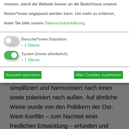
zu erhalten“
(Nicklas/Ostermann 1993, S.
messen, damit die Website besser an die Bedürfnisse unserer
9
60)
, die gesellschaftlichen Ursachen der
Nutzer*innen angepasst werden kann.
Um mehr zu erfahren,
Friedlosigkeit wahrzunehmen und an ihrer
lesen Sie bitte unsere
Datenschutzerklärung
.
Überwindung zu arbeiten.
Besucher*innen-Statistiken
↓
1
Dienst
Gesellschaftskritik war verständlicherweise
System
(immer erforderlich)
im Nachkriegsdeutschland nicht gefragt. In
↓
1
Dienst
Krisenzeiten – die Nachkriegszeit war eine
Auswahl speichern
Allen Cookies zustimmen
für Deutschland – wird all zu gerne
simplifiziert und harmonisiert nach innen
sowie polarisiert nach außen. Auf ähnliche
Weise wurde von den Politikern der Ost-
West-Konflikt – zum Nachteil einer
friedlichen Entwicklung – erfunden und