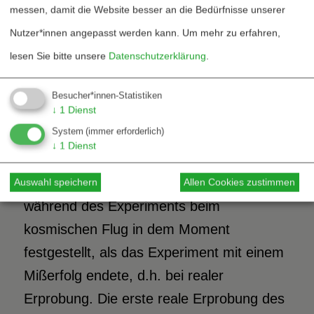
messen, damit die Website besser an die Bedürfnisse unserer
Verteidigungsinitiative (SDI) sichtbar
Nutzer*innen angepasst werden kann.
Um mehr zu erfahren,
wurde. Der Spiegel sollte den Strahl eines
lesen Sie bitte unsere
Datenschutzerklärung
.
sich auf 10.023 Fuß über dem
Meeresspiegel befindlichen Lasers
Besucher*innen-Statistiken
↓
1
Dienst
reflektieren. Das Programm lenkte ihn
System
(immer erforderlich)
aber so, als wenn sich der Laser auf
↓
1
Dienst
einem Berg mit einer Höhe von 10.023
Meilen befinden würde. Und das wurde
Auswahl speichern
Allen Cookies zustimmen
während des Experiments beim
kosmischen Flug in dem Moment
festgestellt, als das Experiment mit einem
Mißerfolg endete, d.h. bei realer
Erprobung. Die erste reale Erprobung des