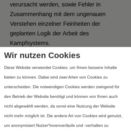
verursacht werden, sowie Fehler in
Zusammenhang mit dem ungenauen
Verstehen einzelner Feinheiten der
geplanten Logik der Arbeit des
Kampfsystems.
Wir nutzen Cookies
Als Beispiel eines zufälligen Fehlers des
Diese Website verwendet Cookies, um Ihnen bessere Inhalte
behandelten Typs läßt sich der im
bieten zu können. Dabei sind zwei Arten von Cookies zu
einfachen und kleinen Programm der
unterscheiden. Die notwendigen Cookies werden zwingend für
Drehung des an Bord des mehrfach
den Betrieb der Website benötigt und können von Ihnen auch
verwendbaren Raumschiffes installierten
nicht abgewählt werden, da sonst eine Nutzung der Website
Spiegels ausführen, der bei einem
nicht mehr möglich ist. Die andere Art von Cookies wird genutzt,
Experiment im Rahmen des
um anonymisiert Nutzer*innenverläufe und -verhalten zu
Forschungsprogramms zur strategischen