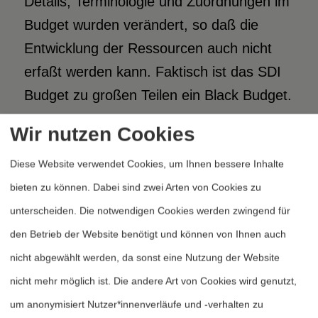
Details; Terminologie und Zuordnungen im
Budget wurden verändert, so daß die
Entwicklung der Ressourcen auch nicht
erfaßt werden kann. Faktisch ist das SDI
Budget zu großen Teilen ein Black Budget.
Wir nutzen Cookies
b) Ähnliches gilt für die gesetzlichen
Diese Website verwendet Cookies, um Ihnen bessere Inhalte
Grundlagen. Die SDI-Verträge mit den
bieten zu können. Dabei sind zwei Arten von Cookies zu
Alliierten (England, BRD, Israel, Japan)
unterscheiden. Die notwendigen Cookies werden zwingend für
sind geheim bzw. wie im Falle des
den Betrieb der Website benötigt und können von Ihnen auch
„Memorandum of Understanding“ mit
nicht abgewählt werden, da sonst eine Nutzung der Website
Großbritannien sogar „top secret“. Nicht
nicht mehr möglich ist. Die andere Art von Cookies wird genutzt,
nur die SDI Regierungsverträge, auch die
um anonymisiert Nutzer*innenverläufe und -verhalten zu
einzelnen SDI Vertragsmuster werden