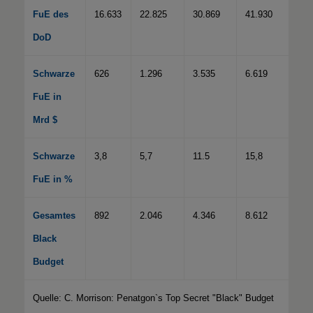
FuE des
16.633
22.825
30.869
41.930
DoD
Schwarze
626
1.296
3.535
6.619
FuE in
Mrd $
Schwarze
3,8
5,7
11.5
15,8
FuE in %
Gesamtes
892
2.046
4.346
8.612
Black
Budget
Quelle: C. Morrison: Penatgon`s Top Secret "Black" Budget