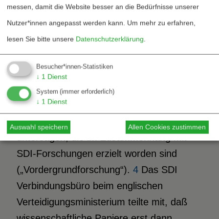
messen, damit die Website besser an die Bedürfnisse unserer
geheim gehalten. Diese Verträge
Nutzer*innen angepasst werden kann.
Um mehr zu erfahren,
gewährleisten nicht, daß Ergebnisse der
lesen Sie bitte unsere
Datenschutzerklärung
.
Grundlagenforschung publiziert werden
können. Nach amerikanischem Recht ist
Besucher*innen-Statistiken
zudem ein als Erstauftragnehmer
↓
1
Dienst
auftretendes US-Unternehmen berechtigt,
System
(immer erforderlich)
↓
1
Dienst
über 17 Jahre Sub-Auftragnehmern die
Nutzung von Forschungsergebnissen zu
Auswahl speichern
Allen Cookies zustimmen
untersagen, die im Zusammenhang mit
SDI-Forschungen erzielt worden sind
(„Vordergrundforschung“).
4
Das SDI
Verbindungsbüro beim englischen
Verteidigungsministerium teilte mit, daß
wissenschaftliche Papiere erst dann