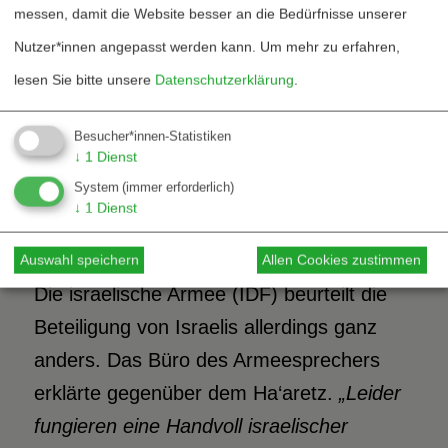
messen, damit die Website besser an die Bedürfnisse unserer
dann versuchen wir nicht demjenigen eine
Nutzer*innen angepasst werden kann.
Um mehr zu erfahren,
Predigt zu halten, aber es gibt immer
lesen Sie bitte unsere
Datenschutzerklärung
.
jemanden, der dies für uns tut. Sie
machen ihm entschieden klar, dass er
Besucher*innen-Statistiken
↓
1
Dienst
damit aufhören soll. Ich habe das Gefühl,
System
(immer erforderlich)
dass sie ihr Versprechen uns gegenüber
↓
1
Dienst
einhalten und uns nicht gefährden wollen.“
Auswahl speichern
Allen Cookies zustimmen
Die israelische Armee (IDF) beurteilt die
Beteiligung von Israelis allerdings ganz
anders. Das Büro des Armeesprechers
erklärte gegenüber dem Ha‘aretz.
„Leider
fungieren eine Handvoll israelischer