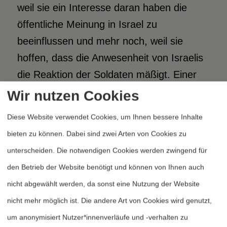
weil sie ein Interesse daran haben die
öffentliche Meinung in Israel zu
beeinflussen und mehr noch, weil sie
hoffen, dass die Anwesenheit von Israelis
die Reaktion der Soldaten mäßigt. Einer
der israelischen Aktivisten erklärt, dass
Wir nutzen Cookies
dies auch umgekehrt gilt. Die Anwesenheit
Diese Website verwendet Cookies, um Ihnen bessere Inhalte
von Israelis mäßigt auch die
bieten zu können. Dabei sind zwei Arten von Cookies zu
palästinensische Seite.
„Unsere
unterscheiden. Die notwendigen Cookies werden zwingend für
Anwesenheit leistet einen wichtigen
den Betrieb der Website benötigt und können von Ihnen auch
Beitrag zur Gewaltfreiheit,“
erklärt der
nicht abgewählt werden, da sonst eine Nutzung der Website
Aktivist.
„Wir drängen schon während der
nicht mehr möglich ist. Die andere Art von Cookies wird genutzt,
Koordination vor den Demonstrationen in
um anonymisiert Nutzer*innenverläufe und -verhalten zu
diese Richtung. Wenn jemand Steine wirft,