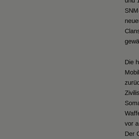
und 
SNM-F
neuen
Clan
gewäh
Die h
Mobil
zurüc
Zivil
Somal
Waff
vor a
Der 