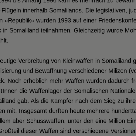
1994 bis Anfang 1996 kam es mehrfach zu bewaffn
lügeln innerhalb Somalilands. Die legislativen, jud
 »Republik« wurden 1993 auf einer Friedenskonfer
s in Somaliland teilnahmen. Gleichzeitig wurde 
lt.
eutige Verbreitung von Kleinwaffen in Somaliland g
isierung und Bewaffnung verschiedener Milizen (v
k. Noch erheblich mehr Waffen wurden dadurch fre
istInnen die Waffenlager der Somalischen National
iland gab. Als die Kämpfer nach dem Sieg zu ihre
en mit. Insgesamt dürften heute mehrere hundertt
llem aber Schusswaffen, unter den eine Million Ei
Großteil dieser Waffen sind verschiedene Version