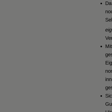
Das
no
Se
eig
Ve
Mit
ges
Eig
nom
inn
ge
Sic
Gu