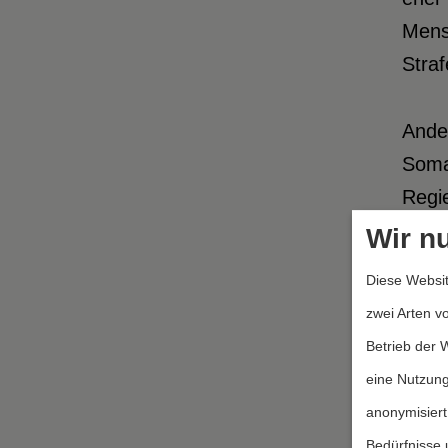
Mens
Straf
Ander
Somal
Regie
bedeu
Wir n
werde
Diese Websit
die p
zwei Arten v
Berat
Betrieb der 
Rech
eine Nutzung
zustä
anonymisiert
grund
Bedürfnisse 