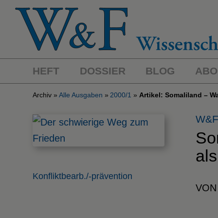
HEFT
DOSSIER
BLOG
ABO
Archiv
Alle Ausgaben
2000/1
Artikel: Somaliland – W
W&F
So
al
Konfliktbearb./-prävention
VON