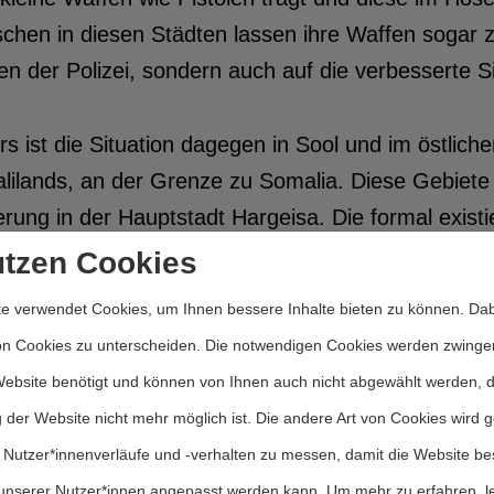
chen in diesen Städten lassen ihre Waffen sogar 
en der Polizei, sondern auch auf die verbesserte Si
s ist die Situation dagegen in Sool und im östlic
ilands, an der Grenze zu Somalia. Diese Gebiete s
rung in der Hauptstadt Hargeisa. Die formal existier
tungslos; hier sind Waffen häufig auf der Straße 
utzen Cookies
n von den Ältesten geregelt, den traditionellen F
e verwendet Cookies, um Ihnen bessere Inhalte bieten zu können. Dab
olitische Repräsentation und Entscheidungsfindung f
on Cookies zu unterscheiden. Die notwendigen Cookies werden zwinge
ung von und Streitschlichtung zwischen einzelnen
Website benötigt und können von Ihnen auch nicht abgewählt werden, 
4
tsprechung nach dem traditionellen Xeer
, ein
 der Website nicht mehr möglich ist. Die andere Art von Cookies wird 
ndig. Jedoch reicht die Autorität der Ältesten nic
 Nutzer*innenverläufe und -verhalten zu messen, damit die Website be
sätzlich zu unterbinden.
unserer Nutzer*innen angepasst werden kann.
Um mehr zu erfahren, l