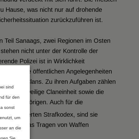
zu Hause, was nicht nur auf drohende
cherheitssituation zurückzuführen ist.
hen Teil Sanaags, zwei Regionen im Osten
tehen nicht unter der Kontrolle der
ende Polizei ist in Wirklichkeit
präsent. Die öffentlichen Angelegenheiten
ührern der Clans. Zu ihren Aufgaben zählen
ei sind
ür die jeweilige Claneinheit sowie die
nd für den
 Clanangehörigen. Auch für die
da sonst
em überlieferten Strafkodex, sind sie
genutzt, um
ht aus, um das Tragen von Waffen
sser an die
esen Sie