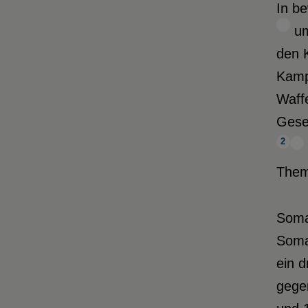
In b
um
den K
Kamp
Waffe
Gesel
2
Thema
Somal
Somal
ein d
gege