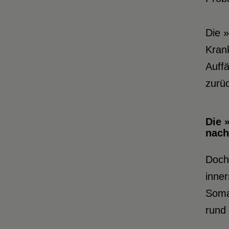
Die 
Kran
Auffä
zurüc
Die 
nach
Doch
inner
Somal
rund 