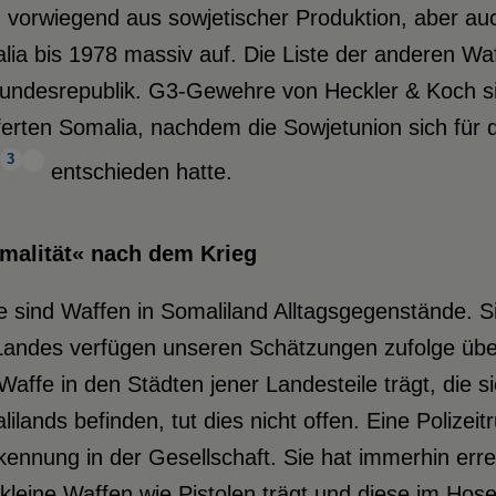
, vorwiegend aus sowjetischer Produktion, aber a
ia bis 1978 massiv auf. Die Liste der anderen Waff
Bundesrepublik. G3-Gewehre von Heckler & Koch si
ferten Somalia, nachdem die Sowjetunion sich für
3
entschieden hatte.
malität« nach dem Krieg
e sind Waffen in Somaliland Alltagsgegenstände. 
Landes verfügen unseren Schätzungen zufolge übe
Waffe in den Städten jener Landesteile trägt, die s
ilands befinden, tut dies nicht offen. Eine Polize
ennung in der Gesellschaft. Sie hat immerhin erre
kleine Waffen wie Pistolen trägt und diese im Hose