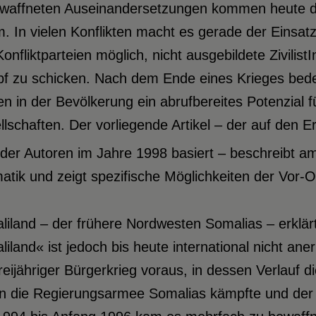
ewaffneten Auseinandersetzungen kommen heute d
. In vielen Konflikten macht es gerade der Einsat
onfliktparteien möglich, nicht ausgebildete Zivilis
f zu schicken. Nach dem Ende eines Krieges bede
n in der Bevölkerung ein abrufbereites Potenzial fü
lschaften. Der vorliegende Artikel – der auf den 
der Autoren im Jahre 1998 basiert – beschreibt am
tik und zeigt spezifische Möglichkeiten der Vor-Or
iland – der frühere Nordwesten Somalias – erklär
iland« ist jedoch bis heute international nicht an
reijähriger Bürgerkrieg voraus, in dessen Verlauf
n die Regierungsarmee Somalias kämpfte und der D