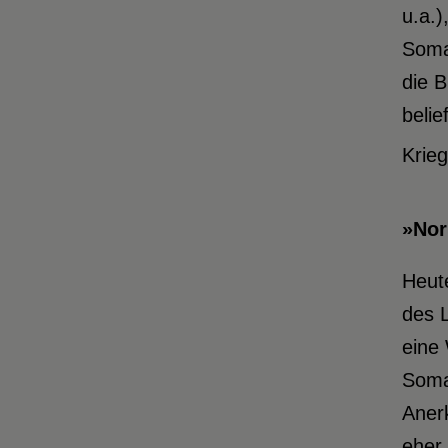
u.a.)
Somal
die 
belie
Krieg
»Nor
Heut
des 
eine 
Somal
Anerk
eher 