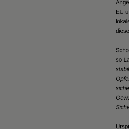
Anges
EU u
lokal
dies
Scho
so La
stabi
Opfer
siche
Gewal
Siche
Ursp