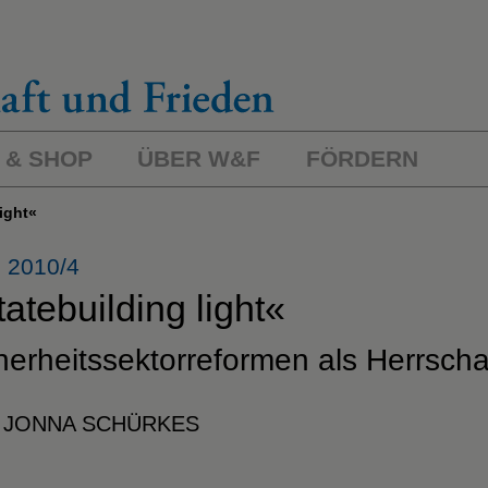
 & SHOP
ÜBER W&F
FÖRDERN
light«
 2010/4
atebuilding light«
herheitssektorreformen als Herrscha
 JONNA SCHÜRKES