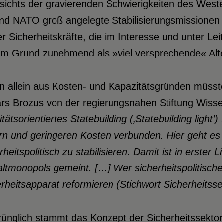
ichts der gravierenden Schwierigkeiten des Weste
nd NATO groß angelegte Stabilisierungsmissionen 
er Sicherheitskräfte, die im Interesse und unter L
em Grund zunehmend als »viel versprechende« Alte
n allein aus Kosten- und Kapazitätsgründen müss
rs Brozus von der regierungsnahen Stiftung Wisse
litätsorientiertes Statebuilding (‚Statebuilding ligh
n und geringeren Kosten verbunden. Hier geht es 
rheitspolitisch zu stabilisieren. Damit ist in erster
tmonopols gemeint. […] Wer sicherheitspolitische S
rheitsapparat reformieren (Stichwort Sicherheitsse
rünglich stammt das Konzept der Sicherheitssekto