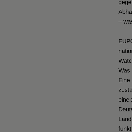
gegen
Abhän
– was
EUPO
natio
Watch
Was i
Eine 
zustä
eine 
Deut
Lande
funkt