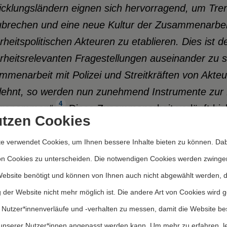
icklungsländern eignen sich hervorragend, um Tren
ubrechen und eine neue Kultur der Zusammenarbei
rheitspolitischen Akteuren zu etablieren. Dies ist 
rheitsrelevanten Fragestellungen auseinander zu 
mmenarbeit mit Polizei und Streitkräften von Akt
ehnt, so werden nun zunehmend Instrumente zur He
4
genommen“
.
Diese Zusammenarbeit verläuft bis
utzen Cookies
r die unzureichende Kooperation zwischen dem Ra
en und militärischen Akteuren vor Ort verantwortlic
e verwendet Cookies, um Ihnen bessere Inhalte bieten zu können. Dab
der Schaffung des Europäischen Auswärtigen Diens
on Cookies zu unterscheiden. Die notwendigen Cookies werden zwinge
Website benötigt und können von Ihnen auch nicht abgewählt werden, 
en 28 EU-Missionen, die seit 2003 entsandt wurde
 der Website nicht mehr möglich ist. Die andere Art von Cookies wird 
nte, bei 14 von ihnen war oder ist SSR die Haupt
 Nutzer*innenverläufe und -verhalten zu messen, damit die Website be
en nachfolgend drei dieser Missionen dargestellt
unserer Nutzer*innen angepasst werden kann.
Um mehr zu erfahren, l