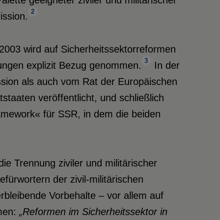
lette geeigneter ziviler und militärischer
2
ssion.
 2003 wird auf Sicherheitssektorreformen
3
ungen explizit Bezug genommen.
In der
sion als auch vom Rat der Europäischen
taaten veröffentlicht, und schließlich
ramework« für SSR, in dem die beiden
 Trennung ziviler und militärischer
rwortern der zivil-militärischen
bleibende Vorbehalte – vor allem auf
umen:
„Reformen im Sicherheitssektor in