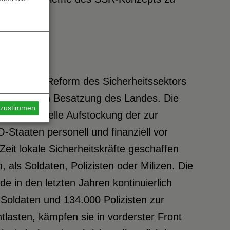
angelegten Reform des Sicherheitssektors
ilitärischen Besatzung des Landes. Die
s zustimmen
e die schnelle Aufstockung der zur
taaten personell und finanziell vor
eit lokale Sicherheitskräfte geschaffen
als Soldaten, Polizisten oder Milizen. Die
e in den letzten Jahren kontinuierlich
Soldaten und 134.000 Polizisten zur
lasten, kämpfen sie in vorderster Front