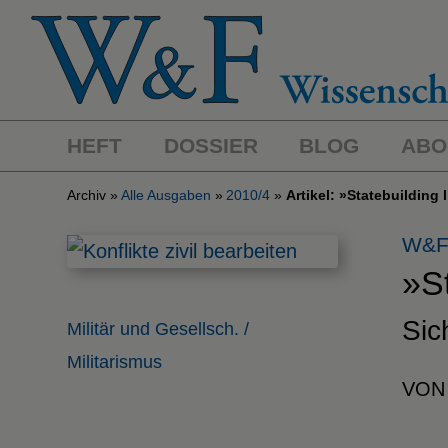
HEFT
DOSSIER
BLOG
ABO
Archiv
Alle Ausgaben
2010/4
Artikel: »Statebuilding 
W&F
»St
Sic
Militär und Gesellsch. /
Militarismus
VON