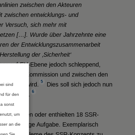
nlinien zwischen den Akteuren
t zwischen entwicklungs- und
der Versuch, sich mehr mit
setzen […]. Wurde über Jahrzehnte eine
euren der Entwicklungszusammenarbeit
rstellung der ‚Sicherheit‘
her auf EU-Ebene jedoch schleppend,
t und der Kommission und zwischen den
5
h gemacht wird.
Dies soll sich jedoch nun
ei sind
6
tes ändern.
nd für den
da sonst
n, enthalten oder enthielten 18 SSR-
genutzt, um
- oder einzige Aufgabe. Exemplarisch
sser an die
, um die Probleme des SSR-Konzepts zu
esen Sie