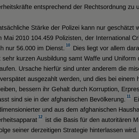
rheitskräfte entsprechend der Rechtsordnung zu u
tatsächliche Stärke der Polizei kann nur geschätz
m Mai 2010 104.459 Polizisten, der International 
10
h nur 56.000 im Dienst.
Dies liegt vor allem dara
t sehr kurzen Ausbildung samt Waffe und Uniform 
aufen. Ursache hierfür sind unter anderem die mise
verspätet ausgezahlt werden, und dies bei einem h
leiben, bessern ihr Gehalt durch Korruption, Erpr
11
sst sind sie in der afghanischen Bevölkerung.
Ei
imensionierter und aus dem afghanischen Haushalt
12
rheitsapparat
ist die Basis für den autoritären M
olge seiner derzeitigen Strategie hinterlassen wird.