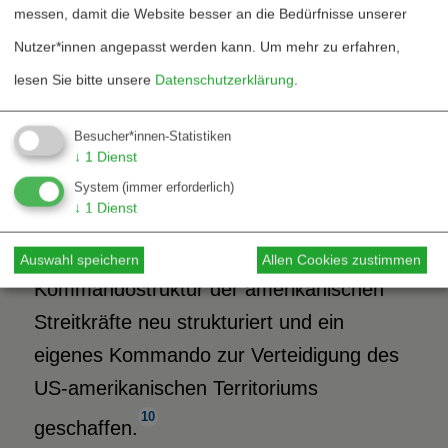
messen, damit die Website besser an die Bedürfnisse unserer
9
der kritischen Infrastruktur war.
Unter
Nutzer*innen angepasst werden kann.
Um mehr zu erfahren,
dem Eindruck der Terroranschläge setzte
lesen Sie bitte unsere
Datenschutzerklärung
.
sich mit Schaffung des »Office for
Homeland Security« eine Politik durch, die
Besucher*innen-Statistiken
zum ersten Mal in der US-amerikanischen
↓
1
Dienst
System
(immer erforderlich)
Geschichte die Verteidigung des eigenen
↓
1
Dienst
Territoriums in den Blick nahm. Auf der
militärischen Seite wurde die
Auswahl speichern
Allen Cookies zustimmen
Kommandostruktur der amerikanischen
Streitkräfte neu strukturiert und ein
eigenes Kommando zur Verteidigung des
US-amerikanischen Territoriums
10
geschaffen.