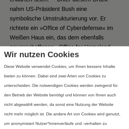
nahm US-Präsident Bush eine
symbolische Umstrukturierung vor. Er
richtete ein »Office of Cyberdefense« im
Weißen Haus ein, das dem ebenfalls
neugeschaffenen »Office for Homeland
Wir nutzen Cookies
8
Security« unterstellt wurde.
Der
Diese Website verwendet Cookies, um Ihnen bessere Inhalte
Grundstein für dieses Amt wurde
bieten zu können. Dabei sind zwei Arten von Cookies zu
allerdings schon unter Clinton, 1998 mit
unterscheiden. Die notwendigen Cookies werden zwingend für
der »Presidential Decision Directive Nr.63«
den Betrieb der Website benötigt und können von Ihnen auch
(PDD-63), gelegt. Es blieb auch in der
nicht abgewählt werden, da sonst eine Nutzung der Website
Verantwortung von Richard Clark, der
nicht mehr möglich ist. Die andere Art von Cookies wird genutzt,
vorher bereits als nationaler Koordinator
um anonymisiert Nutzer*innenverläufe und -verhalten zu
im Weißen Haus zuständig für den Schutz