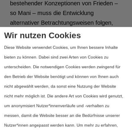
bestehender Konzeptionen von Frieden –
so Mani – muss die Entwicklung
alternativer Betrachtungsweisen folgen,
welche Transformationen von
Wir nutzen Cookies
Gesellschaften ermöglichen. Mani lenkte
Diese Website verwendet Cookies, um Ihnen bessere Inhalte
den Blick damit auf die Zukunft, sprach
bieten zu können. Dabei sind zwei Arten von Cookies zu
sich für mehr Optimismus und Kreativität
unterscheiden. Die notwendigen Cookies werden zwingend für
in Wissenschaft und Praxis aus und
den Betrieb der Website benötigt und können von Ihnen auch
plädierte für eine intensive Beschäftigung
nicht abgewählt werden, da sonst eine Nutzung der Website
mit einzelnen Länderkontexten.
nicht mehr möglich ist. Die andere Art von Cookies wird genutzt,
um anonymisiert Nutzer*innenverläufe und -verhalten zu
Wissenschaft und Praxis –
messen, damit die Website besser an die Bedürfnisse unserer
Abschlussdiskussionen
Nutzer*innen angepasst werden kann.
Um mehr zu erfahren,