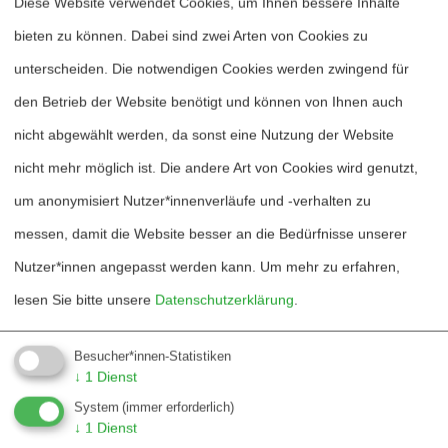
Diese Website verwendet Cookies, um Ihnen bessere Inhalte
Vereinten Nationen noch innerhalb der
bieten zu können. Dabei sind zwei Arten von Cookies zu
Gemeinsamen Außenpolitik der EU. Neue
unterscheiden. Die notwendigen Cookies werden zwingend für
Beiträge zur Lösung des Atomstreits mit
den Betrieb der Website benötigt und können von Ihnen auch
dem Iran? Fehlanzeige. Energische
nicht abgewählt werden, da sonst eine Nutzung der Website
Vermittlungsbemühungen im Palästina-
nicht mehr möglich ist. Die andere Art von Cookies wird genutzt,
Konflikt? Fehlanzeige. Neue Vorstöße in
um anonymisiert Nutzer*innenverläufe und -verhalten zu
der Abrüstungspolitik? Fehlanzeige. Der
messen, damit die Website besser an die Bedürfnisse unserer
vorgesehene Truppenabzug aus
Nutzer*innen angepasst werden kann.
Um mehr zu erfahren,
Afghanistan war eine US-Initiative, der die
lesen Sie bitte unsere
Datenschutzerklärung
.
Bundesregierung anfangs nur zögerlich
folgte. Negativ fiel die Regierung auf durch
Besucher*innen-Statistiken
↓
1
Dienst
ihre Bemühungen um immer mehr
System
(immer erforderlich)
Waffenausfuhren. Vor allem die
↓
1
Dienst
angekündigten Panzer-Geschäfte mit