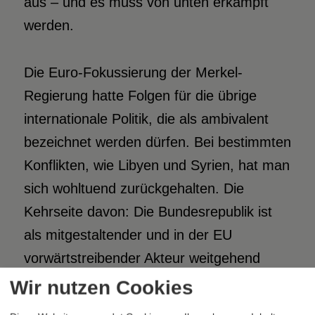
aus – und es muss von unten erkämpft
werden.
Die Euro-Fokussierung der Merkel-
Regierung hatte Folgen für die übrige
internationale Politik, die als ambivalent
bezeichnet werden dürfen. Bei bestimmten
Konflikten, wie Libyen und Syrien, hat man
sich wohltuend zurückgehalten. Die
Kehrseite davon: Die Bundesrepublik ist
als mitgestaltender und in der EU
vorwärtstreibender Akteur weitgehend
ausgefallen. Ein wirksames Profil war nicht
Wir nutzen Cookies
zu erkennen, weder innerhalb der