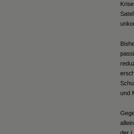
Kris
Satel
unkon
Bishe
pass
reduz
ersc
Schu
und 
Gege
allei
der 