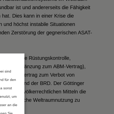
dbar ist und andererseits die Fähigkeit
hat. Dies kann in einer Krise die
 und höchst instabile Situationen
nden Zerstörung der gegnerischen ASAT-
vorbeugende Rüstungskontrolle,
ffen (in Ergänzung zum ABM-Vertrag),
ei sind
 für einen Vertrag zum Verbot von
nd für den
 der USA und der BRD. Der Göttinger
da sonst
lhaft mit völkerrechtlichen Mitteln die
genutzt, um
 eine friedliche Weltraumnutzung zu
sser an die
esen Sie