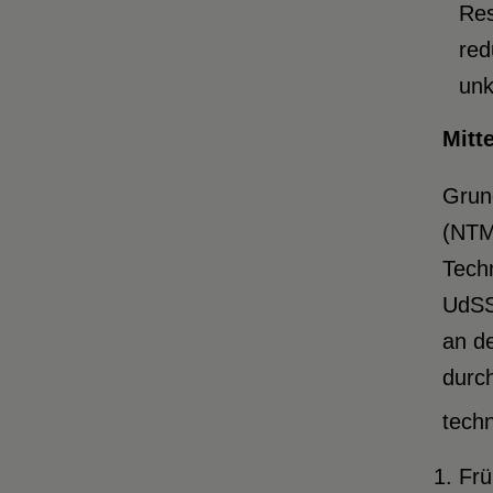
Res
red
unk
Mitt
Grund
(NTM
Tech
UdSS
an d
durch
tech
Frü