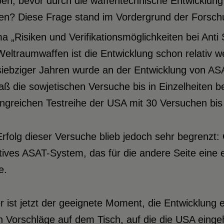
pen, bevor durch die waffentechnische Entwicklu
en? Diese Frage stand im Vordergrund der Forsch
 „Risiken und Verifikationsmöglichkeiten bei Anti S
eltraumwaffen ist die Entwicklung schon relativ wei
siebziger Jahren wurde an der Entwicklung von ASA
daß die sowjetischen Versuche bis in Einzelheiten
greichen Testreihe der USA mit 30 Versuchen bis 
rfolg dieser Versuche blieb jedoch sehr begrenzt: 
ktives ASAT-System, das für die andere Seite ein
e.
 ist jetzt der geeignete Moment, die Entwicklung 
n Vorschläge auf dem Tisch, auf die die USA einge