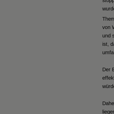
stop
wurd
Thema
von W
und 
ist, 
umfan
Der E
effe
würd
Daher
liege