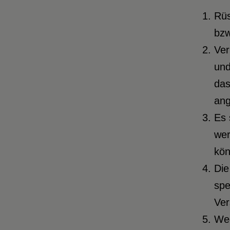
Rüs
bzw
Ver
und
das
an
Es 
wer
kön
Die
spe
Ver
Weg