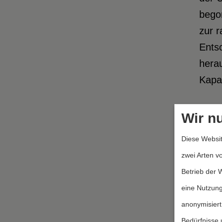
begon
zur r
Entsc
hera
Kapa
Wirk
Wir n
insb
Diese Websit
verhi
zwei Arten v
Welt
Betrieb der 
Vertr
eine Nutzung
desta
anonymisiert
behi
Bedürfnisse 