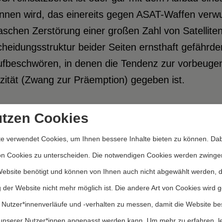
nen wird, das einereits gegen ASAT-Waffen verwun
aschen Zerstörung einer großen Zahl von Satelliten 
heidungsstruktur beider Seiten ernsthaft gefährden
ufbeschwören, in denen die Tendenz zur vorbeuge
zität (Zwang zur Präemption) gegeben ist.
ungsvoll können effektive ASAT-Waffen nur durch 
utzen Cookies
esondere ein vollständiges Verbot von Weltraumwa
e verwendet Cookies, um Ihnen bessere Inhalte bieten zu können. Dab
ndert werden. Es gibt bereits konkrete Vorschläge
on Cookies zu unterscheiden. Die notwendigen Cookies werden zwinge
raumwaffen von der UdSSR, von Wissenschaftlern
Website benötigt und können von Ihnen auch nicht abgewählt werden, 
agsentwurf der Naturwissenschaftler versucht model
 der Website nicht mehr möglich ist. Die andere Art von Cookies wird 
bilisierende Weltraumrüstung zu verhindern, ohne
 Nutzer*innenverläufe und -verhalten zu messen, damit die Website be
3
ndern.
unserer Nutzer*innen angepasst werden kann.
Um mehr zu erfahren, l