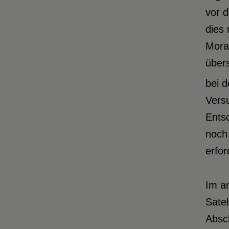
vor 
dies 
Morat
über
bei d
Versu
Entsc
noch
erfor
Im a
Satel
Absc