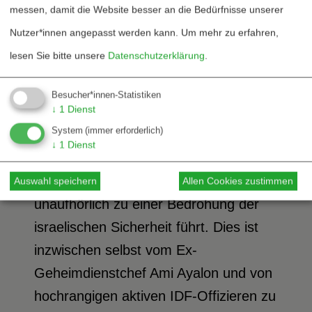
messen, damit die Website besser an die Bedürfnisse unserer
Sicherheits- oder sonstiges
Nutzer*innen angepasst werden kann.
Um mehr zu erfahren,
Eigeninteresse verkauft wird.
lesen Sie bitte unsere
Datenschutzerklärung
.
Die Besatzung steht dem
Sicherheitsinteresse der Palästinenser
Besucher*innen-Statistiken
↓
1
Dienst
diametral entgegen. Aber die
System
(immer erforderlich)
fortschrittlichen Bewegungen in Israel
↓
1
Dienst
sind sich heute darin einig, dass es die
Besatzung ist, die notwendig und
Auswahl speichern
Allen Cookies zustimmen
unaufhörlich zu einer Bedrohung der
israelischen Sicherheit führt. Dies ist
inzwischen selbst vom Ex-
Geheimdienstchef Ami Ayalon und von
hochrangigen aktiven IDF-Offizieren zu