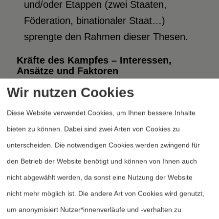
und/oder Etappen (zwei Staaten,
Föderation, binationaler Staat…)
sprengte den Rahmen dieser Thesen.
Kräfte des Kampfes – Interessen,
Ansätze und Faktoren
Ein Ende der Besatzung liegt im
Wir nutzen Cookies
Interesse der gesamten
Diese Website verwendet Cookies, um Ihnen bessere Inhalte
palästinensischen Nation und im
bieten zu können. Dabei sind zwei Arten von Cookies zu
Interesse der großen Mehrheit des
unterscheiden. Die notwendigen Cookies werden zwingend für
Volkes von Israel. Letztere wird von der
den Betrieb der Website benötigt und können von Ihnen auch
Staats-, Militär- und Siedlerführung
nicht abgewählt werden, da sonst eine Nutzung der Website
betrogen, wenn ihr die Besatzung, das
nicht mehr möglich ist. Die andere Art von Cookies wird genutzt,
heißt die Unterdrückung, Landnahme
um anonymisiert Nutzer*innenverläufe und -verhalten zu
und Vertreibung der Palästinenser, als