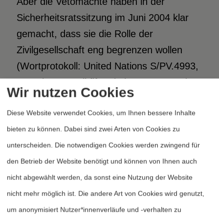
Aber die Vetomächte haben in der
Sicherheitsratssitzung im Juni 2004 klar
gemacht, dass sie die Rolle der
Zivilgesellschaft eng begrenzen wollen
(Wortprotokoll: United Nations S/PV.4993,
Security Council fifty-ninth year, 4993rd
Wir nutzen Cookies
meeting, 22. Juni 2004). Die NGOs sind
Diese Website verwendet Cookies, um Ihnen bessere Inhalte
als Lieferanten von Informationen aus
bieten zu können. Dabei sind zwei Arten von Cookies zu
Krisenregionen, an die die
unterscheiden. Die notwendigen Cookies werden zwingend für
Regierungsvertreter anders kaum
den Betrieb der Website benötigt und können von Ihnen auch
herankommen würden, willkommen, nicht
nicht abgewählt werden, da sonst eine Nutzung der Website
mehr. Und auch andere Staaten, vor allem
nicht mehr möglich ist. Die andere Art von Cookies wird genutzt,
aus dem Süden – dem Vernehmen nach
um anonymisiert Nutzer*innenverläufe und -verhalten zu
hat sich hier besonders Argentinien