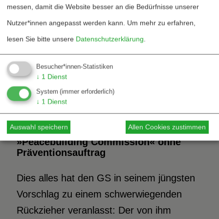
messen, damit die Website besser an die Bedürfnisse unserer
hervorgetan – haben offensichtlich
Nutzer*innen angepasst werden kann.
Um mehr zu erfahren,
massive Bedenken angemeldet, nicht nur
lesen Sie bitte unsere
Datenschutzerklärung
.
gegen eine aktive Rolle der
Zivilgesellschaft bei der Krisenprävention,
Besucher*innen-Statistiken
sondern gegen die Verstärkung der
↓
1
Dienst
präventiven Arbeit seitens der VN
System
(immer erforderlich)
↓
1
Dienst
überhaupt.
Auswahl speichern
Allen Cookies zustimmen
»Peacebuilding Commission« ohne
Präventionsauftrag
Dies alles hat den GS in seinem jüngsten
Vorschlag zu einem schwerwiegenden
Rückzieher veranlasst: Der von ihm