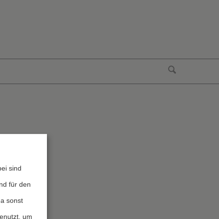
ei sind
nd für den
da sonst
genutzt, um