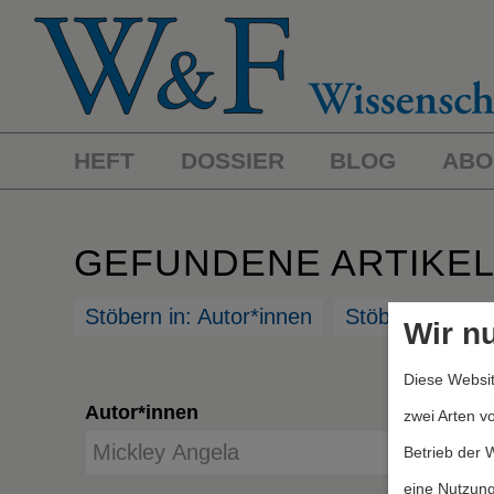
HEFT
DOSSIER
BLOG
ABO
GEFUNDENE ARTIKE
Stöbern in: Autor*innen
Stöbern in: St
Wir n
Diese Websit
Autor*innen
zwei Arten v
Betrieb der 
eine Nutzung