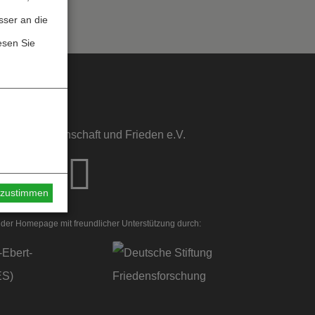
sser an die
esen Sie
sstelle Wissenschaft und Frieden e.V.
s zustimmen
der Homepage mit freundlicher Unterstützung durch: