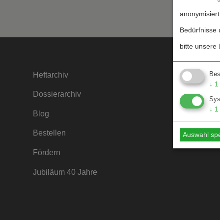
anonymisiert
Bedürfnisse 
bitte unsere
Bes
Heftarchiv
Kontakt
↓
1
Dossierarchiv
Mediada
Sy
↓
1
Blog
Hinweise
Bestellen
Hinweise
Auswahl sp
Fördern
Jubiläum 40 Jahre