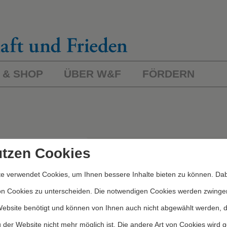
 & SHOP
ÜBER W&F
FÖRDERN
L
ichworte/Kategorien
utzen Cookies
e verwendet Cookies, um Ihnen bessere Inhalte bieten zu können. Dab
Kategorien
on Cookies zu unterscheiden. Die notwendigen Cookies werden zwinge
Website benötigt und können von Ihnen auch nicht abgewählt werden, 
 der Website nicht mehr möglich ist. Die andere Art von Cookies wird 