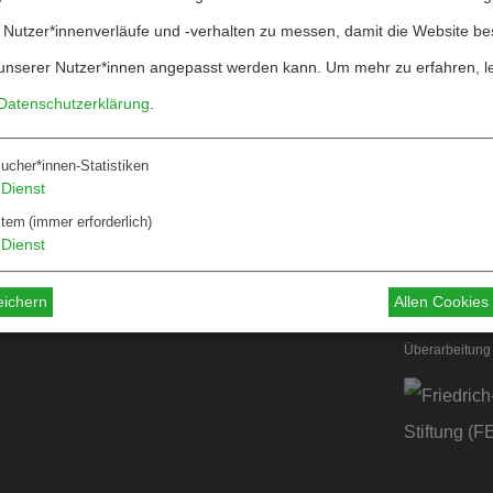
 Nutzer*innenverläufe und -verhalten zu messen, damit die Website be
unserer Nutzer*innen angepasst werden kann.
Um mehr zu erfahren, l
Datenschutzerklärung
.
ucher*innen-Statistiken
Über W&F
Dienst
ten
Information
stem
(immer erforderlich)
Dienst
 für Autor*innen
 für Dossiers
eichern
Allen Cookie
Überarbeitung 