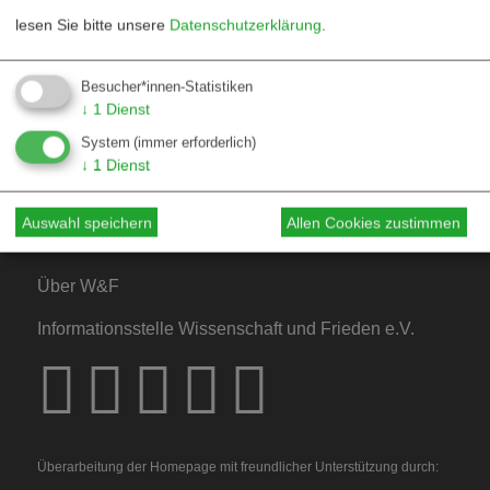
lesen Sie bitte unsere
Datenschutzerklärung
.
Kontakt
Besucher*innen-Statistiken
↓
1
Dienst
Mediadaten
System
(immer erforderlich)
Hinweise für Autor*innen
↓
1
Dienst
Hinweise für Dossiers
Auswahl speichern
Allen Cookies zustimmen
Über W&F
Informationsstelle Wissenschaft und Frieden e.V.
Überarbeitung der Homepage mit freundlicher Unterstützung durch: