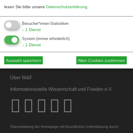
lesen Sie bitte unsere
Datenschutzerklärung
.
Kontakt
Besucher*innen-Statistiken
↓
1
Dienst
Mediadaten
System
(immer erforderlich)
Hinweise für Autor*innen
↓
1
Dienst
Hinweise für Dossiers
Auswahl speichern
Allen Cookies zustimmen
Über W&F
Informationsstelle Wissenschaft und Frieden e.V.
Überarbeitung der Homepage mit freundlicher Unterstützung durch: